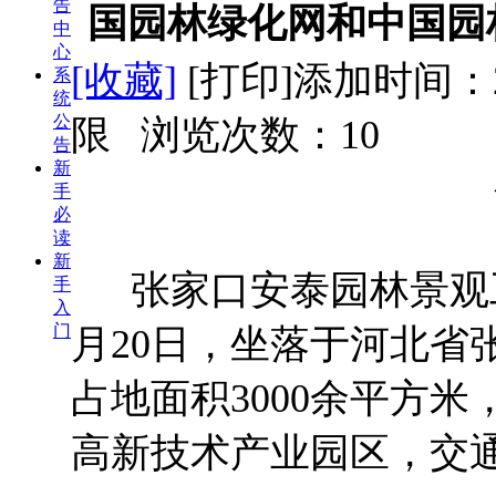
告
国园林绿化网和中国园
中
心
[收藏]
[打印]
添加时间：2
系
统
公
限 浏览次数：
10
告
新
手
必
读
新
张家口安泰园林景观工程
手
入
门
月20日，坐落于河北省
占地面积3000余平方
高新技术产业园区，交