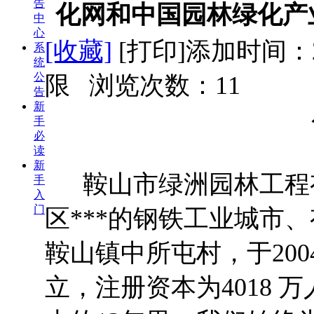
告
化网和中国园林绿化产
中
心
[收藏]
[打印]
添加时间：2
系
统
公
限 浏览次数：
11
告
新
手
必
读
新
鞍山市绿洲园林工程有
手
入
门
区***的钢铁工业城市、有
鞍山镇中所屯村，于200
立，注册资本为4018