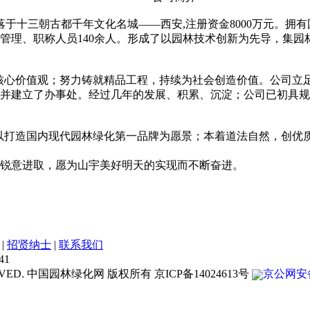
落于十三朝古都千年文化名城——西安,注册资金8000万元。拥
管理、职称人员140余人。形成了以园林技术创新为先导，集
核心价值观；努力铸就精品工程，持续为社会创造价值。公司立
并建立了办事处。经过几年的发展、积累、沉淀；公司已初具规
以打造国内现代园林绿化第一品牌为愿景；本着道法自然，创优
锐意进取，愿为山宇美好明天的实现而不断奋进。
|
招贤纳士
|
联系我们
41
 RESERVED. 中国园林绿化网 版权所有 京ICP备14024613号
京公网安备 