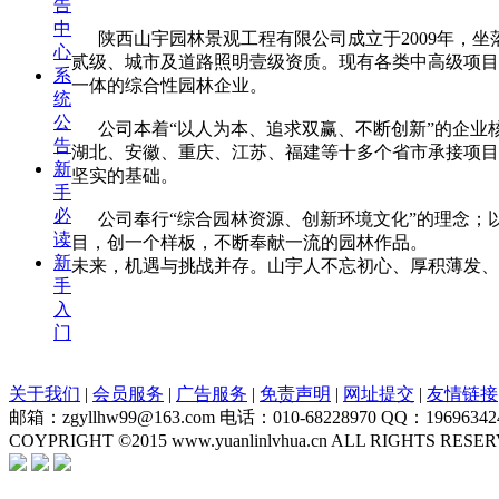
告
中
陕西山宇园林景观工程有限公司成立于2009年，坐
心
贰级、城市及道路照明壹级资质。现有各类中高级项目
系
一体的综合性园林企业。
统
公
公司本着“以人为本、追求双赢、不断创新”的企业
告
湖北、安徽、重庆、江苏、福建等十多个省市承接项目
新
坚实的基础。
手
必
公司奉行“综合园林资源、创新环境文化”的理念；
读
目，创一个样板，不断奉献一流的园林作品。
新
未来，机遇与挑战并存。山宇人不忘初心、厚积薄发、
手
入
门
关于我们
|
会员服务
|
广告服务
|
免责声明
|
网址提交
|
友情链接
邮箱：zgyllhw99@163.com 电话：010-68228970 QQ：19696342
COYPRIGHT ©2015 www.yuanlinlvhua.cn ALL RIGHTS