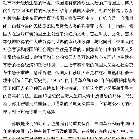
动离不开他所生活的环境。俄国拥有横跨欧亚大陆的广袤国土，博大
的生存空间和独特的气候条件孕育了俄国人豪爽、粗犷的性格，以多
神教为基础的东正教培育了俄国人推崇平均主义、自给自足、自我封
闭、自我欣赏的民族意识以及拯救人类的弥赛亚（救世主）情结。俄
国人在这片广袤的国土上创造了灿烂的文明，它在科技、文化、艺术
等领域取得的伟大成就得到世界的承认和敬仰。与此同时，俄国人的
社会意识和俄国的社会现实往往是矛盾的，例如崇尚自由的俄国人又
非常信奉权威，崇尚平均主义的俄国人又可以经常心安理得地生活在
垄断的社会经济和政治环境中，生活节奏平缓的俄国人又会在社会变
革中急于求成，急躁冒进。俄国人和苏联人正是在这种自然和社会环
境中创造自己的历史的。1917年的十月革命和1991年的苏联解体都表
现了俄国人的这种民族特点和社会特征。了解这个历史需要超乎寻常
的智慧和方法。正如19世纪俄国诗人丘切夫诗中所描绘的那样：“俄罗
斯，你用智慧无法理解，用通常的尺度无法揣摩，它有与众不同的性
格，相信它是你唯一的选择。”
苏联是我们的近邻，也是我们的重要伙伴。中国革命和新中国60
年来的发展与苏联有着千丝万缕的联系。在苏联存在的70多年中，中