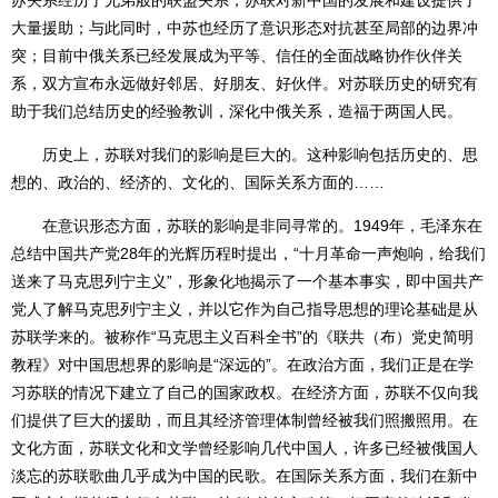
苏关系经历了兄弟般的联盟关系，苏联对新中国的发展和建设提供了
大量援助；与此同时，中苏也经历了意识形态对抗甚至局部的边界冲
突；目前中俄关系已经发展成为平等、信任的全面战略协作伙伴关
系，双方宣布永远做好邻居、好朋友、好伙伴。对苏联历史的研究有
助于我们总结历史的经验教训，深化中俄关系，造福于两国人民。
历史上，苏联对我们的影响是巨大的。这种影响包括历史的、思
想的、政治的、经济的、文化的、国际关系方面的……
在意识形态方面，苏联的影响是非同寻常的。1949年，毛泽东在
总结中国共产党28年的光辉历程时提出，“十月革命一声炮响，给我们
送来了马克思列宁主义”，形象化地揭示了一个基本事实，即中国共产
党人了解马克思列宁主义，并以它作为自己指导思想的理论基础是从
苏联学来的。被称作“马克思主义百科全书”的《联共（布）党史简明
教程》对中国思想界的影响是“深远的”。在政治方面，我们正是在学
习苏联的情况下建立了自己的国家政权。在经济方面，苏联不仅向我
们提供了巨大的援助，而且其经济管理体制曾经被我们照搬照用。在
文化方面，苏联文化和文学曾经影响几代中国人，许多已经被俄国人
淡忘的苏联歌曲几乎成为中国的民歌。在国际关系方面，我们在新中