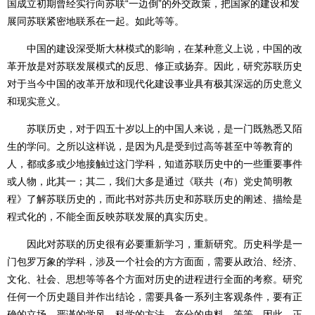
国成立初期曾经实行向苏联“一边倒”的外交政策，把国家的建设和发
展同苏联紧密地联系在一起。如此等等。
中国的建设深受斯大林模式的影响，在某种意义上说，中国的改
革开放是对苏联发展模式的反思、修正或扬弃。因此，研究苏联历史
对于当今中国的改革开放和现代化建设事业具有极其深远的历史意义
和现实意义。
苏联历史，对于四五十岁以上的中国人来说，是一门既熟悉又陌
生的学问。之所以这样说，是因为凡是受到过高等甚至中等教育的
人，都或多或少地接触过这门学科，知道苏联历史中的一些重要事件
或人物，此其一；其二，我们大多是通过《联共（布）党史简明教
程》了解苏联历史的，而此书对苏共历史和苏联历史的阐述、描绘是
程式化的，不能全面反映苏联发展的真实历史。
因此对苏联的历史很有必要重新学习，重新研究。历史科学是一
门包罗万象的学科，涉及一个社会的方方面面，需要从政治、经济、
文化、社会、思想等等各个方面对历史的进程进行全面的考察。研究
任何一个历史题目并作出结论，需要具备一系列主客观条件，要有正
确的立场、严谨的学风、科学的方法、充分的史料，等等。因此，正