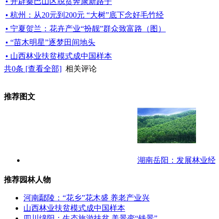
• 开辟秦巴山区脱贫奔康新路子
• 杭州：从20元到200元 “大树”底下念好毛竹经
• 宁夏贺兰：花卉产业“扮靓”群众致富路（图）
• “苗木明星”逐梦田间地头
• 山西林业扶贫模式成中国样本
共
0
条 [查看全部]
相关评论
推荐图文
湖南岳阳：发展林业经
推荐园林人物
河南鄢陵：“花乡”花木盛 养老产业兴
山西林业扶贫模式成中国样本
四川绵阳：生态旅游扶贫 美景变“钱景”