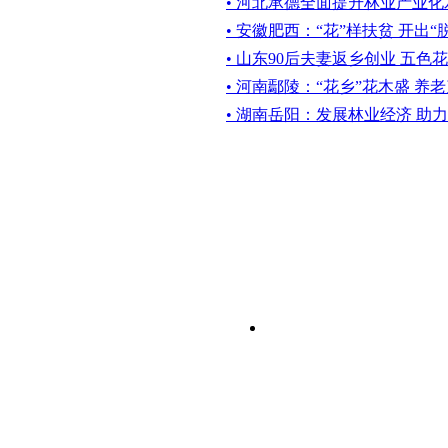
• 河北承德全面提升林业产业
• 安徽肥西：“花”样扶贫 开出“
• 山东90后夫妻返乡创业 五色
• 河南鄢陵：“花乡”花木盛 养
• 湖南岳阳：发展林业经济 助