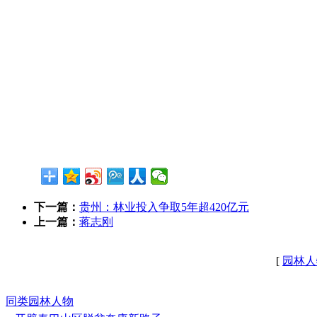
下一篇：
贵州：林业投入争取5年超420亿元
上一篇：
蒋志刚
[
园林人
同类园林人物