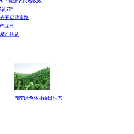
化水平促进农民增收致
脱贫花”
花卉开启致富路
老产业兴
力精准扶贫
湖南绿色林业绘出生态