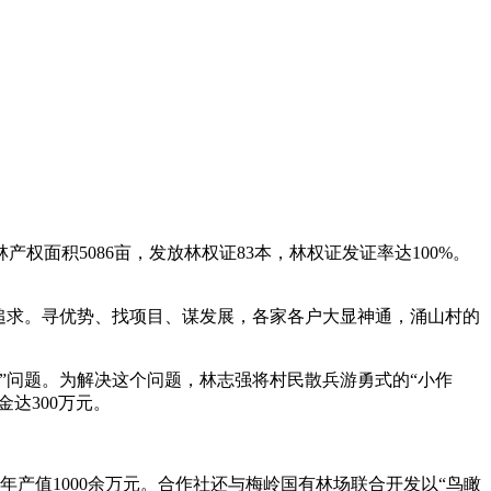
权面积5086亩，发放林权证83本，林权证发证率达100%。
追求。寻优势、找项目、谋发展，各家各户大显神通，涌山村的
”问题。为解决这个问题，林志强将村民散兵游勇式的“小作
达300万元。
年产值1000余万元。合作社还与梅岭国有林场联合开发以“鸟瞰