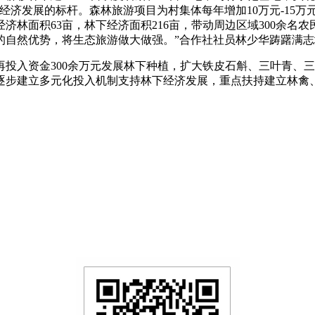
经济发展的标杆。森林旅游项目为村集体每年增加10万元-15万
济林面积63亩，林下经济面积216亩，带动周边区域300余名
的自然优势，将生态旅游做大做强。”合作社社员林少华踌躇满志
投入资金300余万元发展林下种植，扩大铁皮石斛、三叶青、三
逐步建立多元化投入机制支持林下经济发展，重点扶持建立林禽