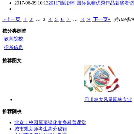
2017-06-09 10:13
2011"园冶杯"国际竞赛优秀作品获奖者访
«上一页
1
2
…
3
4
5
6
7
…
8
9
下一页»
共169条/
按分类浏览
教育院校
招考信息
推荐图文
四川农大风景园林专业
推荐院校
北京：校园屋顶绿化变身科普课堂
城市规划师考生高分秘籍