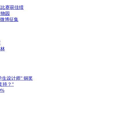
花比赛获佳绩
植物园
”微博征集
赛
园林
学生设计师” 铜奖
支持？”
%