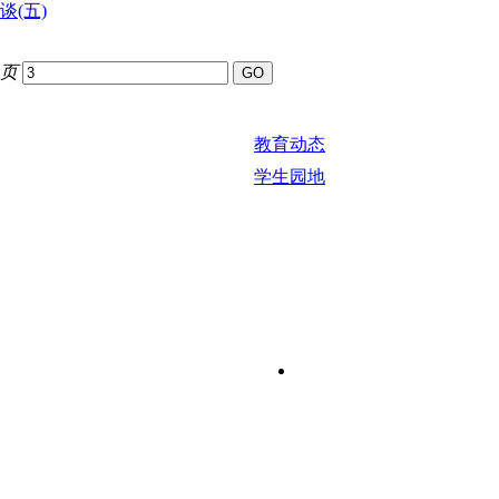
谈(五)
9页
教育动态
学生园地