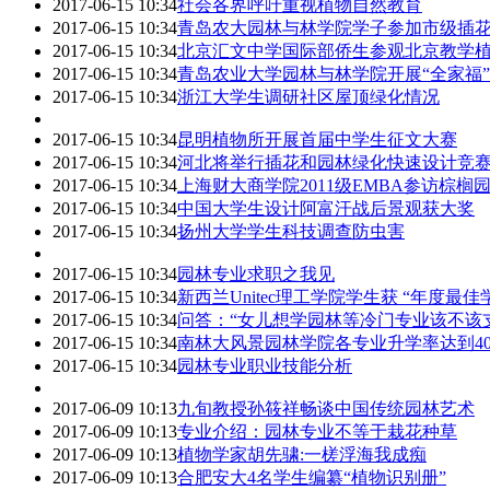
2017-06-15 10:34
社会各界呼吁重视植物自然教育
2017-06-15 10:34
青岛农大园林与林学院学子参加市级插
2017-06-15 10:34
北京汇文中学国际部侨生参观北京教学
2017-06-15 10:34
青岛农业大学园林与林学院开展“全家福
2017-06-15 10:34
浙江大学生调研社区屋顶绿化情况
2017-06-15 10:34
昆明植物所开展首届中学生征文大赛
2017-06-15 10:34
河北将举行插花和园林绿化快速设计竞
2017-06-15 10:34
上海财大商学院2011级EMBA参访棕榈
2017-06-15 10:34
中国大学生设计阿富汗战后景观获大奖
2017-06-15 10:34
扬州大学学生科技调查防虫害
2017-06-15 10:34
园林专业求职之我见
2017-06-15 10:34
新西兰Unitec理工学院学生获 “年度最佳
2017-06-15 10:34
问答：“女儿想学园林等冷门专业该不该
2017-06-15 10:34
南林大风景园林学院各专业升学率达到40
2017-06-15 10:34
园林专业职业技能分析
2017-06-09 10:13
九旬教授孙筱祥畅谈中国传统园林艺术
2017-06-09 10:13
专业介绍：园林专业不等于栽花种草
2017-06-09 10:13
植物学家胡先骕:一槎浮海我成痴
2017-06-09 10:13
合肥安大4名学生编纂“植物识别册”