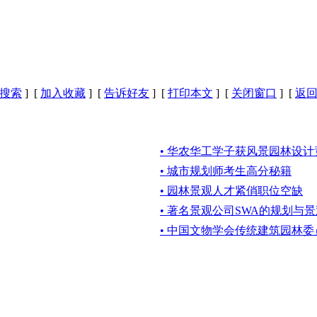
搜索
] [
加入收藏
] [
告诉好友
] [
打印本文
] [
关闭窗口
] [
返
• 华农华工学子获风景园林设
• 城市规划师考生高分秘籍
• 园林景观人才紧俏职位空缺
• 著名景观公司SWA的规划与
• 中国文物学会传统建筑园林