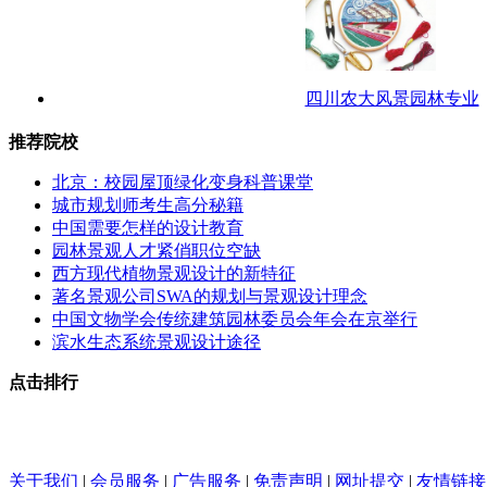
四川农大风景园林专业
推荐院校
北京：校园屋顶绿化变身科普课堂
城市规划师考生高分秘籍
中国需要怎样的设计教育
园林景观人才紧俏职位空缺
西方现代植物景观设计的新特征
著名景观公司SWA的规划与景观设计理念
中国文物学会传统建筑园林委员会年会在京举行
滨水生态系统景观设计途径
点击排行
关于我们
|
会员服务
|
广告服务
|
免责声明
|
网址提交
|
友情链接