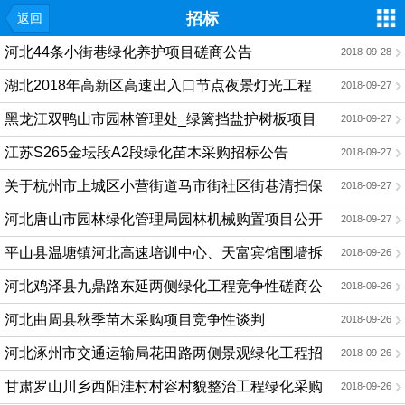
招标
返回
河北44条小街巷绿化养护项目磋商公告
2018-09-28
湖北2018年高新区高速出入口节点夜景灯光工程
2018-09-27
（金宝乐器钢琴厂绿地、高速匝道绿化带及高速立交）采购
黑龙江双鸭山市园林管理处_绿篱挡盐护树板项目
2018-09-27
公告
江苏S265金坛段A2段绿化苗木采购招标公告
2018-09-27
关于杭州市上城区小营街道马市街社区街巷清扫保
2018-09-27
洁（含绿化带）、垃圾分类、准物业管理作业项目的公开招
河北唐山市园林绿化管理局园林机械购置项目公开
2018-09-27
标公告[浙江五洲工程项目管理有限公司]
招标公告
平山县温塘镇河北高速培训中心、天富宾馆围墙拆
2018-09-26
除绿化提升工程竞争性谈判公告
河北鸡泽县九鼎路东延两侧绿化工程竞争性磋商公
2018-09-26
告
河北曲周县秋季苗木采购项目竞争性谈判
2018-09-26
河北涿州市交通运输局花田路两侧景观绿化工程招
2018-09-26
标公告
甘肃罗山川乡西阳洼村村容村貌整治工程绿化采购
2018-09-26