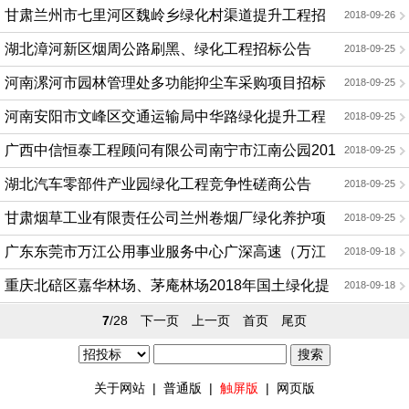
项目询价公告
甘肃兰州市七里河区魏岭乡绿化村渠道提升工程招
2018-09-26
标公告
湖北漳河新区烟周公路刷黑、绿化工程招标公告
2018-09-25
河南漯河市园林管理处多功能抑尘车采购项目招标
2018-09-25
公告
河南安阳市文峰区交通运输局中华路绿化提升工程
2018-09-25
磋商公告
广西中信恒泰工程顾问有限公司南宁市江南公园201
2018-09-25
8-2019年度绿化养护服务采购公开招标公告
湖北汽车零部件产业园绿化工程竞争性磋商公告
2018-09-25
甘肃烟草工业有限责任公司兰州卷烟厂绿化养护项
2018-09-25
目招标公告
广东东莞市万江公用事业服务中心广深高速（万江
2018-09-18
段）流涌尾片区绿化苗木购置项目公开招标公告
重庆北碚区嘉华林场、茅庵林场2018年国土绿化提
2018-09-18
升行动采伐修枝等森林抚育服务采购(18C0085，18C0086)
7
/28
下一页
上一页
首页
尾页
采购公告
关于网站
|
普通版
|
触屏版
|
网页版