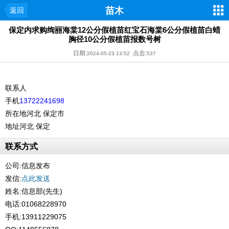
苗木
返回
保定内求购绚丽海棠12公分假植苗红宝石海棠6公分假植苗白蜡
胸径10公分假植苗报数号树
日期:
点击:
2024-05-23 13:52
537
联系人
手机
13722241698
所在地
河北 保定市
地址
河北 保定
联系方式
公司:
信息发布
发信:
点此发送
姓名:信息部(先生)
电话:01068228970
手机:13911229075