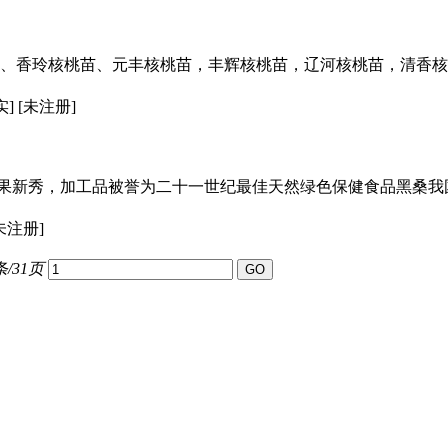
、香玲核桃苗、元丰核桃苗，丰辉核桃苗，辽河核桃苗，清香核桃
] [未注册]
果新秀，加工品被誉为二十一世纪最佳天然绿色保健食品黑桑我
[未注册]
条/31页