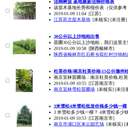
法桐树苗 基地最新法桐价格表
该苗木基地长势和报价表（仅供参考，电话咨询
2019-01-09 11:04
[江苏]
江苏苏北苗木基地
[未核实] [未注册]
30公分以上沙地柏出售
苗圃30公分以上沙地柏，我们这里主要有
2019-01-09 10:58
[陕西榆林市]
陕西省榆林市红石桥乡双红村沙地柏
杜英价格|南京杜英价格|15公分滁州
南京宜林苗圃场：南京杜英价格,杜英价格：胸径
2019-01-09 10:55
[江苏南京市]
南京宜林雪松苗圃场
[未核实] [未注
3米雪松4米雪松批发价格多少钱一棵
3 米雪松多少钱一棵？ 4米雪松
2019-01-09 10:53
[江苏南京市]
南京市浦口区来云园艺场
[未核实] 