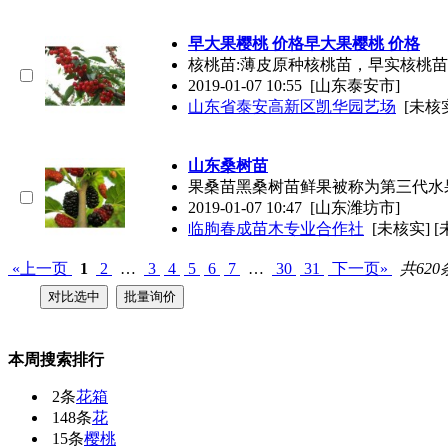
早大果樱桃 价格早大果樱桃 价格
核桃苗:薄皮原种核桃苗，早实核桃苗
2019-01-07 10:55
[山东泰安市]
山东省泰安高新区凯华园艺场
[未核实
山东桑树苗
果桑苗黑桑树苗鲜果被称为第三代水
2019-01-07 10:47
[山东潍坊市]
临朐春成苗木专业合作社
[未核实] 
«上一页
1
2
…
3
4
5
6
7
…
30
31
下一页»
共620
本周搜索排行
2条
花箱
148条
花
15条
樱桃