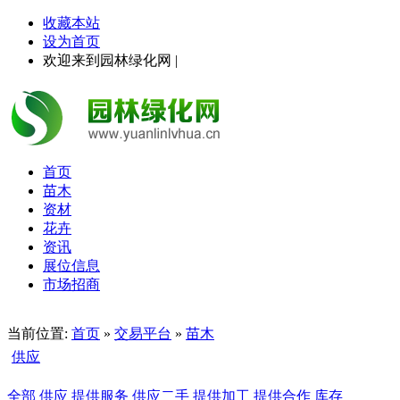
收藏本站
设为首页
欢迎来到园林绿化网 |
首页
苗木
资材
花卉
资讯
展位信息
市场招商
当前位置:
首页
»
交易平台
»
苗木
供应
全部
供应
提供服务
供应二手
提供加工
提供合作
库存