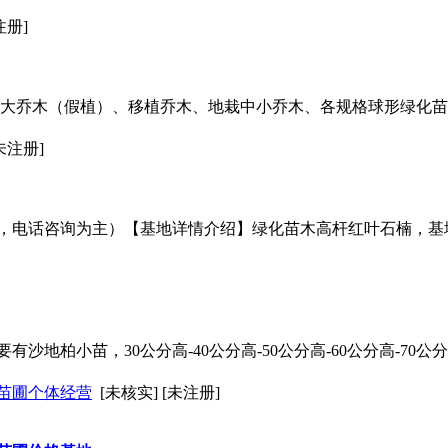
注册]
植大乔木（假植）、移植乔木、地栽中小乔木、各规格球形绿化
[未注册]
，电话咨询为主）【基地详情介绍】绿化苗木高杆红叶石楠，基
沙地柏小苗，30公分高-40公分高-50公分高-60公分高-70公
苗圃个体经营
[未核实] [未注册]