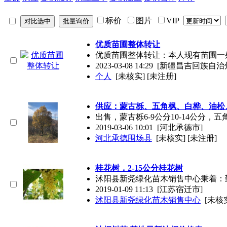
标价
图片
VIP
优质苗圃整体转让
优质苗圃整体转让：本人现有苗圃一
2023-03-08 14:29
[新疆昌吉回族自治
个人
[未核实] [未注册]
供应：蒙古栎、五角枫、白桦、油松
出售，蒙古栎6-9公分10-14公分，
2019-03-06 10:01
[河北承德市]
河北承德围场县
[未核实] [未注册]
桂花树，2-15公分桂花树
沭阳县新尧绿化苗木销售中心秉着：
2019-01-09 11:13
[江苏宿迁市]
沭阳县新尧绿化苗木销售中心
[未核实