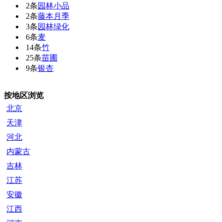
2条
园林小品
2条
藤本月季
3条
园林绿化
6条
麦
14条
竹
25条
苗圃
9条
银杏
按地区浏览
北京
天津
河北
内蒙古
吉林
江苏
安徽
江西