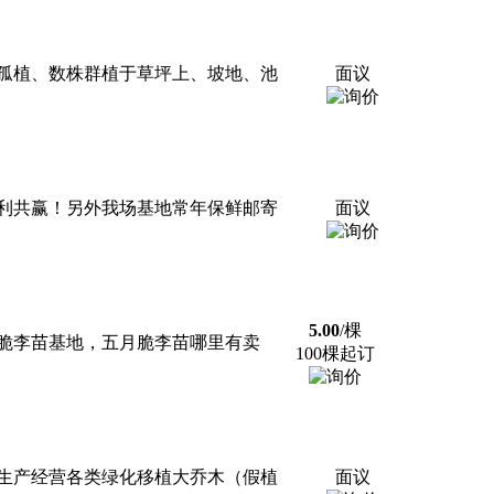
孤植、数株群植于草坪上、坡地、池
面议
利共赢！另外我场基地常年保鲜邮寄
面议
5.00
/棵
月脆李苗基地，五月脆李苗哪里有卖
100棵起订
生产经营各类绿化移植大乔木（假植
面议