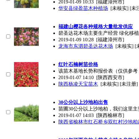
2019-01-09 10:33
[福建漳州市]
华安县绿盈苗木种植场
[未核实] [未
福建山樱花各种规格大量批发供应
碧圣达花木场主要生产经营 绿化移
2019-01-09 10:28
[福建漳州市]
龙海市东泗碧圣达花木场
[未核实] 
红叶石楠树苗价格
该苗木基地长势和报价表（仅供参考
2019-01-07 14:10
[陕西西安市]
陕西杨凌天宝苗木
[未核实] [未注册]
30公分以上沙地柏出售
苗圃30公分以上沙地柏，我们这里主要有
2019-01-07 14:03
[陕西榆林市]
陕西省榆林市红石桥乡双红村沙地柏