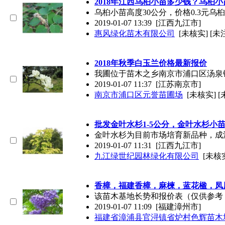
2018年江西乌桕小苗多少钱？乌桕
乌桕小苗高度30公分，价格0.3元乌桕
2019-01-07 13:39
[江西九江市]
惠风绿化苗木有限公司
[未核实] [未
2018年秋季白玉兰价格最新报价
我圃位于苗木之乡南京市浦口区汤泉
2019-01-07 11:37
[江苏南京市]
南京市浦口区元誉苗圃场
[未核实] 
批发金叶水杉1-5公分，金叶水杉小
金叶水杉为目前市场培育新品种，成
2019-01-07 11:31
[江西九江市]
九江绿世纪园林绿化有限公司
[未核实
香樟，福建香樟，麻楝，蓝花楹，凤
该苗木基地长势和报价表（仅供参考
2019-01-07 11:09
[福建漳州市]
福建省漳浦县官浔镇省炉村色辉苗木