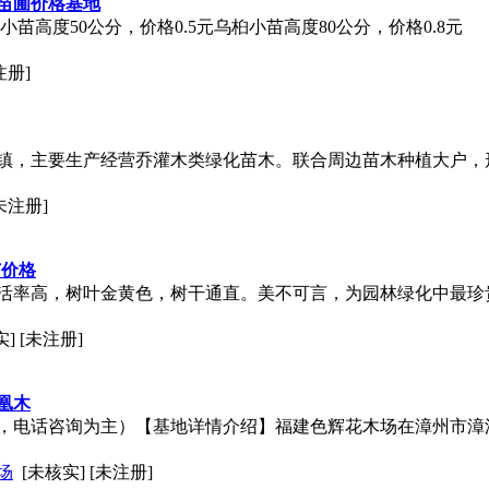
小苗圃价格基地
小苗高度50公分，价格0.5元乌桕小苗高度80公分，价格0.8元
注册]
镇，主要生产经营乔灌木类绿化苗木。联合周边苗木种植大户，
[未注册]
苗价格
活率高，树叶金黄色，树干通直。美不可言，为园林绿化中最珍
] [未注册]
凰木
，电话咨询为主）【基地详情介绍】福建色辉花木场在漳州市漳
场
[未核实] [未注册]