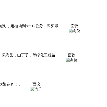
树，定植均到8一12公分，即买即
面议
3海棠，果海棠，山丁子，等绿化工程苗
面议
迎选购： .
面议