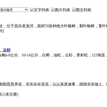
处，位于昌吉老龙河，面积70亩种植大叶榆树，裂叶榆树，复叶槭
州]
、云杉
五角枫6-9公分、10-14公分，白桦，油松，云杉，章籽松，12
勤勤恳恳养花，实实在在卖花；认认真真做事，踏踏实实做人。欢
] [未注册]