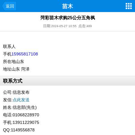
苗木
返回
菏彩苗木求购25公分五角枫
日期:
点击:
2024-05-27 10:55
489
联系人
手机
15965817108
所在地
山东
地址
山东 菏泽
联系方式
公司:
信息发布
发信:
点此发送
姓名:信息部(先生)
电话:01068228970
手机:13911229075
QQ:1149556878