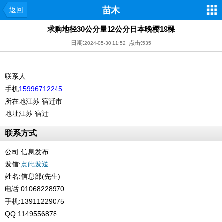
苗木
返回
求购地径30公分量12公分日本晚樱19棵
日期:
点击:
2024-05-30 11:52
535
联系人
手机
15996712245
所在地
江苏 宿迁市
地址
江苏 宿迁
联系方式
公司:
信息发布
发信:
点此发送
姓名:信息部(先生)
电话:01068228970
手机:13911229075
QQ:1149556878