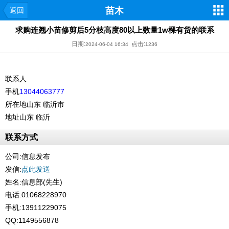
苗木
返回
求购连翘小苗修剪后5分枝高度80以上数量1w棵有货的联系
日期:
点击:
2024-06-04 16:34
1236
联系人
手机
13044063777
所在地
山东 临沂市
地址
山东 临沂
联系方式
公司:
信息发布
发信:
点此发送
姓名:信息部(先生)
电话:01068228970
手机:13911229075
QQ:1149556878