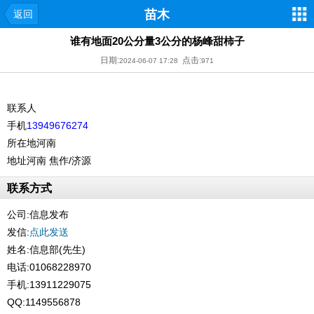
苗木
返回
谁有地面20公分量3公分的杨峰甜柿子
日期:
点击:
2024-06-07 17:28
971
联系人
手机
13949676274
所在地
河南
地址
河南 焦作/济源
联系方式
公司:
信息发布
发信:
点此发送
姓名:信息部(先生)
电话:01068228970
手机:13911229075
QQ:1149556878