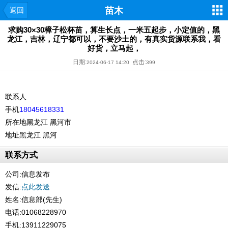
苗木
返回
求购30×30樟子松杯苗，算生长点，一米五起步，小定值的，黑
龙江，吉林，辽宁都可以，不要沙土的，有真实货源联系我，看
好货，立马起，
日期:
点击:
2024-06-17 14:20
399
联系人
手机
18045618331
所在地
黑龙江 黑河市
地址
黑龙江 黑河
联系方式
公司:
信息发布
发信:
点此发送
姓名:信息部(先生)
电话:01068228970
手机:13911229075