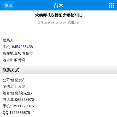
苗木
返回
求购樱花双樱阳光樱都可以
日期:
点击:
2024-06-18 13:54
440
联系人
手机
18454253458
所在地
山东 青岛市
地址
山东 青岛
联系方式
公司:
信息发布
发信:
点此发送
姓名:信息部(先生)
电话:01068228970
手机:13911229075
QQ:1149556878