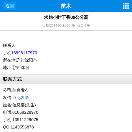
苗木
返回
求购小叶丁香80公分高
日期:
点击:
2024-06-21 10:49
649
联系人
手机
13998117976
所在地
辽宁 沈阳市
地址
辽宁 沈阳
联系方式
公司:
信息发布
发信:
点此发送
姓名:信息部(先生)
电话:01068228970
手机:13911229075
QQ:1149556878