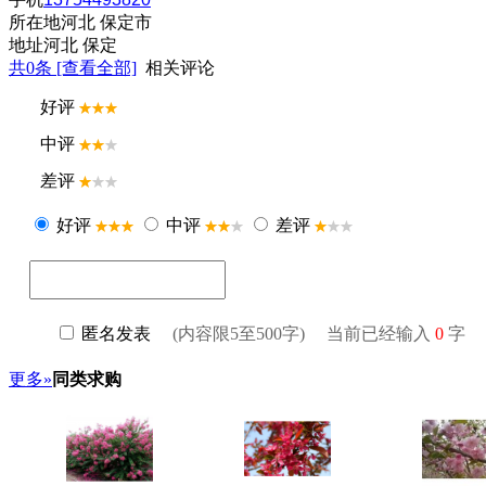
所在地
河北 保定市
地址
河北 保定
共
0
条 [查看全部]
相关评论
更多»
同类求购