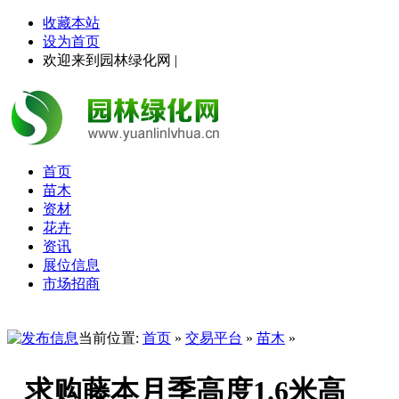
收藏本站
设为首页
欢迎来到园林绿化网 |
首页
苗木
资材
花卉
资讯
展位信息
市场招商
当前位置:
首页
»
交易平台
»
苗木
»
求购藤本月季高度1.6米高