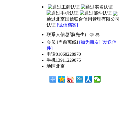
通过北京国信联合信用管理有限公司
认证
[诚信档案]
联系人
信息部(先生)
会员
[
当前离线
]
[加为商友]
[发送信
件]
电话
01068228970
手机
13911229075
地区
北京