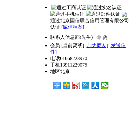
通过北京国信联合信用管理有限公司
认证
[诚信档案]
联系人
信息部(先生)
会员
[
当前离线
]
[加为商友]
[发送信
件]
电话
01068228970
手机
13911229075
地区
北京