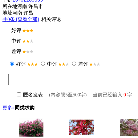
所在地
河南 许昌市
地址
河南 许昌
共
0
条 [查看全部]
相关评论
更多»
同类求购