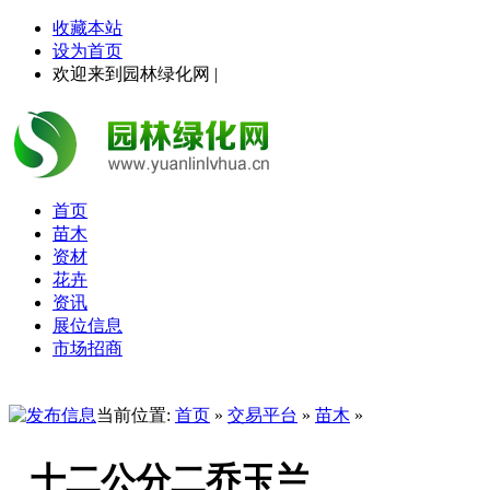
收藏本站
设为首页
欢迎来到园林绿化网 |
首页
苗木
资材
花卉
资讯
展位信息
市场招商
当前位置:
首页
»
交易平台
»
苗木
»
十二公分二乔玉兰