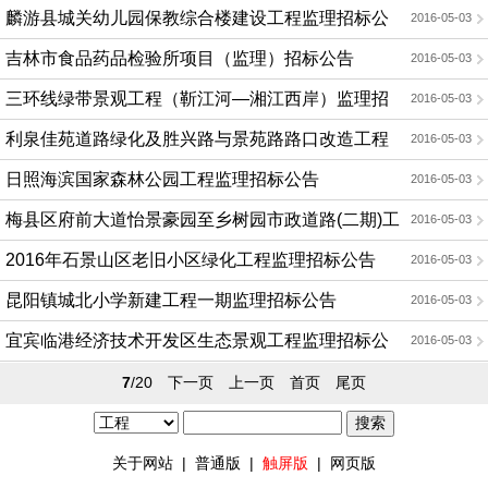
理招标公告
麟游县城关幼儿园保教综合楼建设工程监理招标公
2016-05-03
告
吉林市食品药品检验所项目（监理）招标公告
2016-05-03
三环线绿带景观工程（靳江河—湘江西岸）监理招
2016-05-03
标公告
利泉佳苑道路绿化及胜兴路与景苑路路口改造工程
2016-05-03
监理招标
日照海滨国家森林公园工程监理招标公告
2016-05-03
梅县区府前大道怡景豪园至乡树园市政道路(二期)工
2016-05-03
程监理
2016年石景山区老旧小区绿化工程监理招标公告
2016-05-03
昆阳镇城北小学新建工程一期监理招标公告
2016-05-03
宜宾临港经济技术开发区生态景观工程监理招标公
2016-05-03
告
7
/20
下一页
上一页
首页
尾页
关于网站
|
普通版
|
触屏版
|
网页版