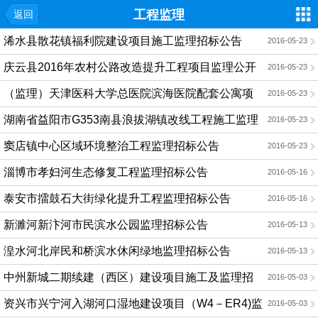
工程监理
返回
浠水县散花镇福利院建设项目施工监理招标公告
2016-05-23
庆云县2016年农村公路改造提升工程项目监理公开
2016-05-23
招标公告
（监理）天津医科大学总医院滨海医院配套公寓项
2016-05-23
目招标公告
湖南省益阳市G353南县浪拔湖镇改线工程施工监理
2016-05-23
招标公告
窦店镇中心区域环境整治工程监理招标公告
2016-05-23
淄博市孝妇河生态修复工程监理招标公告
2016-05-16
泰安市擂鼓石大街绿化提升工程监理招标公告
2016-05-16
新濉河新汴河市民滨水公园监理招标公告
2016-05-13
湟水河北岸民和桥滨水休闲绿地监理招标公告
2016-05-13
中州新城二期续建（西区）建设项目施工及监理招
2016-05-03
标公告
资兴市兴宁河入湖河口湿地建设项目（W4－ER4)监
2016-05-03