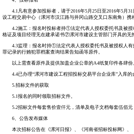
4.1凡有意参加投标者，请于2016年5月25日至2016年5月
设工程交易中心（漯河市汉江路与井冈山路交叉口东南角）携
4.2施工：报名时投标者持①法定代表人授权委托书及被授
格证及项目经理无在建承诺书⑦漯河市建设主管部门开具的无
4.3监理：报名时持①法定代表人授权委托书及被授权人有
罪记录的行贿犯罪档案查询结果告知函等原件。
以上需查看原件及提供加盖企业公章的A4纸复印件各肆份
4.4已办理“漯河市建设工程招投标交易平台企业库”入库
5.招标文件的获取
5.1报名的同时领取招标文件。
5.2招标文件每套售价壹仟元，清单及电子文档每套伍佰元
6、公告发布媒体
本次招标公告在《漯河日报》、《河南省招标投标网》、《