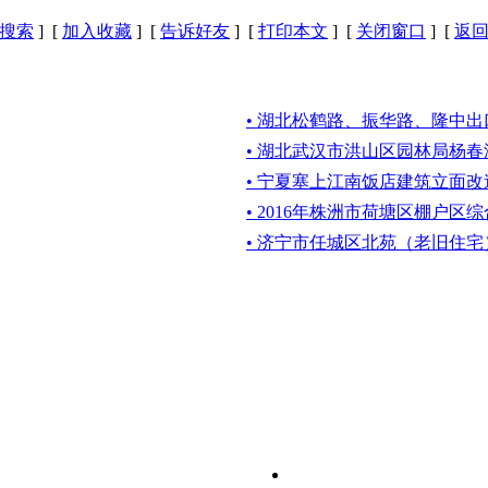
搜索
] [
加入收藏
] [
告诉好友
] [
打印本文
] [
关闭窗口
] [
返
• 湖北松鹤路、振华路、隆中
• 湖北武汉市洪山区园林局杨
• 宁夏塞上江南饭店建筑立面
• 2016年株洲市荷塘区棚户
• 济宁市任城区北苑（老旧住