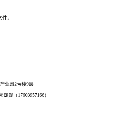
文件。
产业园2号楼9层
媛媛（17603957166）