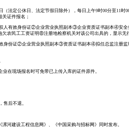
31日（法定公休日、法定节假日除外），每日上午9时00分至11时0
相关证件报名；
权人有效身份证②企业营业执照副本③企业资质证书副本④安全
拖欠农民工工资证明⑧注册地检察机关对该公司出具的，显示无
效身份证②企业营业执照副本③资质证书副本④拟任总监注册监
。
的企业在现场报名时可免带已上传入库的证件原件。
，售后不退。
漯河建设工程信息网》、《中国采购与招标网》同时发布。