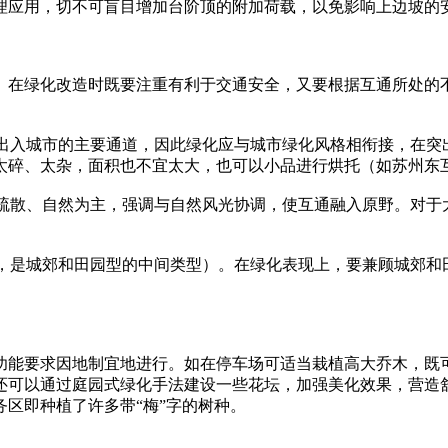
理应用，切不可盲目增加台阶顶的附加荷载，以免影响上边坡的
在绿化改造时既要注重有利于交通安全，又要根据互通所处的不
出入城市的主要通道，因此绿化应与城市绿化风格相衔接，在突
太碎、太杂，面积也不宜太大，也可以小品进行烘托（如苏州东
疏散、自然为主，强调与自然风光协调，使互通融入原野。对于
，是城郊和田园型的中间类型）。在绿化表现上，要兼顾城郊和
能要求因地制宜地进行。如在停车场可适当栽植高大乔木，既可
还可以通过庭园式绿化手法建设一些花坛，加强美化效果，营造
区即种植了许多带“梅”字的树种。