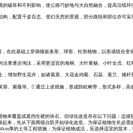
境的破坏和不利影响，使公路巧妙地与大自然融合，提高沿线环
结构，配置千姿百态、变幻无穷的景观，部分路段和部位亦可采
，在此基础上穿插镶嵌条形、球形、柱形植物，以形成组合变化，
的法青逐步淘汰，采用更适宜的海桐、大叶黄杨、小叶女贞、红
上，增加野生花卉，如诸葛菜、大花金鸡菊、石蒜、葱兰、矮杆
芙蓉、紫薇等。 通过上述措施，形成防眩树带，形式多样，高
物来覆盖或遮挡生硬的块石。但绿化改造存在以下问题：边坡较
绿起来，先从下面两级台阶开始绿化改造。为保证植物生长必需
0～50cm厚的土等工程措施；为保证植物成活，应选择适宜的苗