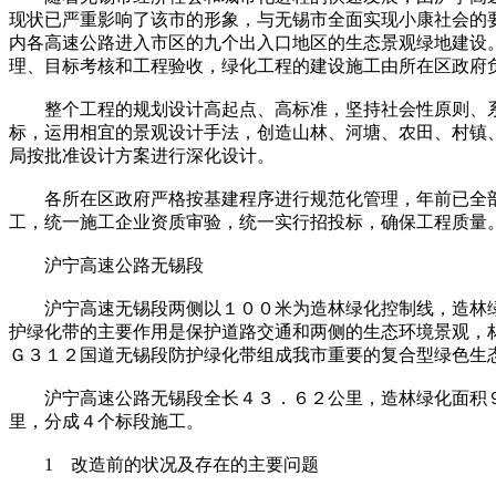
现状已严重影响了该市的形象，与无锡市全面实现小康社会的
内各高速公路进入市区的九个出入口地区的生态景观绿地建设
理、目标考核和工程验收，绿化工程的建设施工由所在区政府
整个工程的规划设计高起点、高标准，坚持社会性原则、系
标，运用相宜的景观设计手法，创造山林、河塘、农田、村镇
局按批准设计方案进行深化设计。
各所在区政府严格按基建程序进行规范化管理，年前已全部
工，统一施工企业资质审验，统一实行招投标，确保工程质量
沪宁高速公路无锡段
沪宁高速无锡段两侧以１００米为造林绿化控制线，造林绿
护绿化带的主要作用是保护道路交通和两侧的生态环境景观，
Ｇ３１２国道无锡段防护绿化带组成我市重要的复合型绿色生
沪宁高速公路无锡段全长４３．６２公里，造林绿化面积９
里，分成４个标段施工。
1 改造前的状况及存在的主要问题