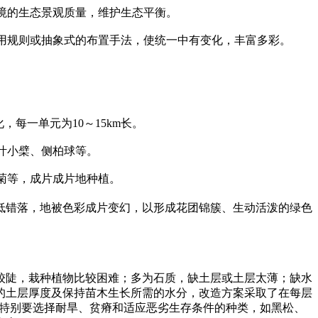
境的生态景观质量，维护生态平衡。
用规则或抽象式的布置手法，使统一中有变化，丰富多彩。
每一单元为10～15km长。
叶小檗、侧柏球等。
菊等，成片成片地种植。
低错落，地被色彩成片变幻，以形成花团锦簇、生动活泼的绿色
陡，栽种植物比较困难；多为石质，缺土层或土层太薄；缺水
的土层厚度及保持苗木生长所需的水分，改造方案采取了在每层
木，特别要选择耐旱、贫瘠和适应恶劣生存条件的种类，如黑松、