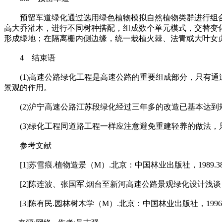
预留车道绿化通过选用绿色植物模拟自然植物类群进行组合
高大乔灌木，进行不同树种搭配，组成数个单元模式，交替变
形成绿地；在隔离栅内侧边缘，统一栽植火棘、法青或大叶女
4 结束语
(1)高速公路绿化工程是高速公路的重要组成部分，只有通
景观的作用。
(2)沪宁高速公路江苏段绿化经过三年多的改造已基本达到
(3)绿化工程同道路工程一样应注意避免重建轻养的做法，
参考文献
[1]苏雪痕.植物造景（M）.北京：中国林业出版社，1989.3
[2]陈连波、张国军.烟台至新河高速公路景观绿化设计浅谈，杭
[3]陈有民.园林树木学（M）.北京：中国林业出版社，1996