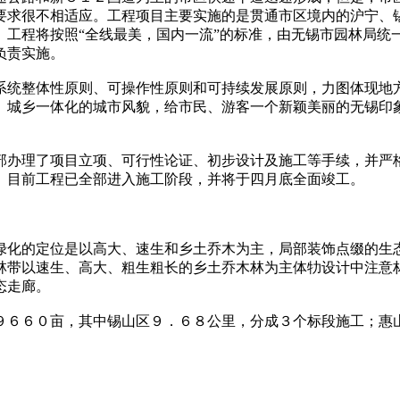
要求很不相适应。工程项目主要实施的是贯通市区境内的沪宁、
。工程将按照“全线最美，国内一流”的标准，由无锡市园林局统
负责实施。
统整体性原则、可操作性原则和可持续发展原则，力图体现地方
、城乡一体化的城市风貌，给市民、游客一个新颖美丽的无锡印
办理了项目立项、可行性论证、初步设计及施工等手续，并严格
。目前工程已全部进入施工阶段，并将于四月底全面竣工。
化的定位是以高大、速生和乡土乔木为主，局部装饰点缀的生态
林带以速生、高大、粗生粗长的乡土乔木林为主体牞设计中注意
态走廊。
６６０亩，其中锡山区９．６８公里，分成３个标段施工；惠山