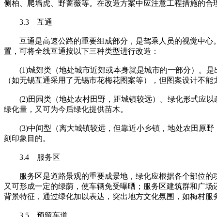
侧柏、爬墙虎、野蔷薇等。在改造方案中应注意工程措施的合
3.3 互通
互通是高速公路的重要组成部分，是驾乘人员的视觉中心。
置，可将全线互通按以下三种类型进行改造：
(1)城郊类（地处城市近郊或本身就是城市的一部分）。是
（如无锡互通采用了无锡市花梅花图案等），但图案设计不能
(2)田园类（地处农村田野，距城镇较远）。绿化形式应以
绿化量，又可为今后绿化提供苗木。
(3)中间型（离大城镇较远，但靠近小乡镇，地处农田原野
刻印象目的。
3.4 服务区
服务区是道路景观的重要成景地，绿化应根据各个部位的功
又可形成一定的绿荫，使车辆免受曝晒；服务区建筑群和广场
背景特征，通过绿化加以表达，突出地方文化氛围，如梅村服务
3.5 预留车道