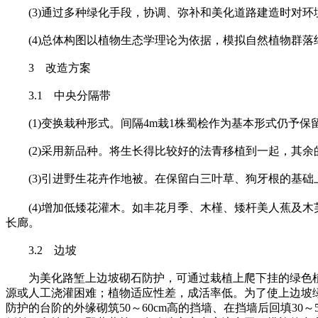
(3)通过多种绿化手段，协调、弥补和美化道路建造时对环
(4)总体构图以植物生态学理论为依据，模拟自然植物群落
3 改造方案
3.1 中央分隔带
(1)变换栽种形式。间隔4m栽1株蜀桧作为基本形式仍予保留
(2)采用新品种。将生长得比较好的法青移植到一起，其余
(3)引进野生花卉作地被。在保留白三叶草、狗牙根的基础
(4)增加低矮花灌木。如丰花月季、木槿、矮杆美人蕉及木
长廊。
3.2 边坡
为美化路堑上边坡砌石防护，可通过栽植上爬下挂的绿色植
源或人工浇灌困难；植物适应性差，成活率低。为了使上边坡
防护的台阶的外缘砌筑50～60cm高的挡墙、在挡墙后回填3