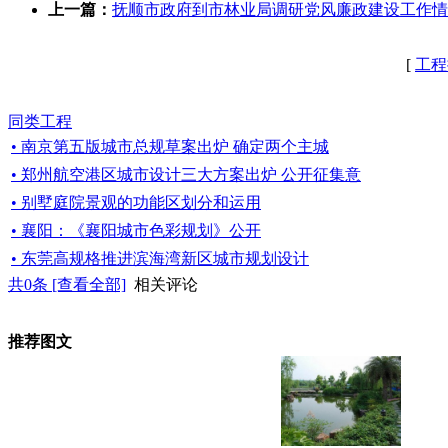
上一篇：
抚顺市政府到市林业局调研党风廉政建设工作情
[
工程
同类工程
• 南京第五版城市总规草案出炉 确定两个主城
• 郑州航空港区城市设计三大方案出炉 公开征集意
• 别墅庭院景观的功能区划分和运用
• 襄阳：《襄阳城市色彩规划》公开
• 东莞高规格推进滨海湾新区城市规划设计
共
0
条 [查看全部]
相关评论
推荐图文