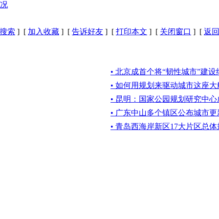
况
搜索
] [
加入收藏
] [
告诉好友
] [
打印本文
] [
关闭窗口
] [
返
• 北京成首个将“韧性城市”建
• 如何用规划来驱动城市这座大
• 昆明：国家公园规划研究中心
• 广东中山多个镇区公布城市
• 青岛西海岸新区17大片区总