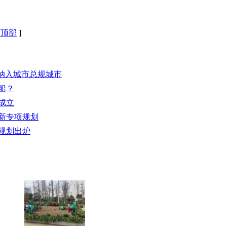
回顶部
]
设纳入城市总规城市
船？
成立
更新专项规划
体规划出炉