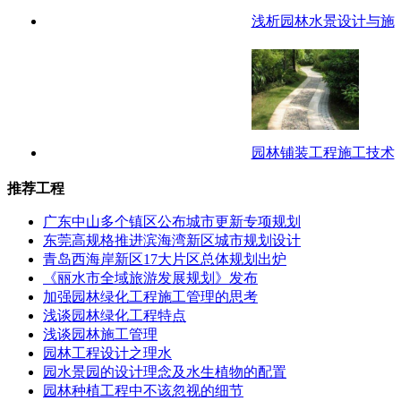
浅析园林水景设计与施
园林铺装工程施工技术
推荐工程
广东中山多个镇区公布城市更新专项规划
东莞高规格推进滨海湾新区城市规划设计
青岛西海岸新区17大片区总体规划出炉
《丽水市全域旅游发展规划》发布
加强园林绿化工程施工管理的思考
浅谈园林绿化工程特点
浅谈园林施工管理
园林工程设计之理水
园水景园的设计理念及水生植物的配置
园林种植工程中不该忽视的细节