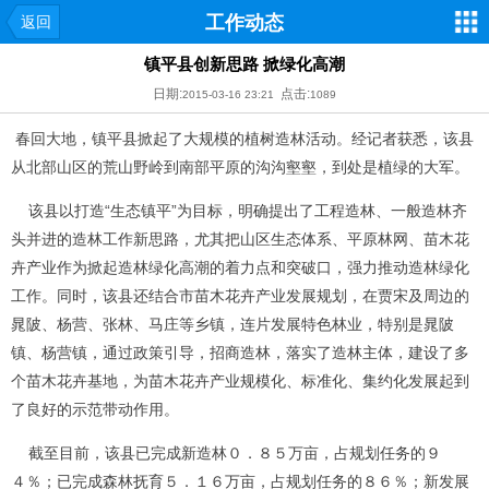
工作动态
返回
镇平县创新思路 掀绿化高潮
日期:
点击:
2015-03-16 23:21
1089
春回大地，镇平县掀起了大规模的植树造林活动。经记者获悉，该县
从北部山区的荒山野岭到南部平原的沟沟壑壑，到处是植绿的大军。
该县以打造“生态镇平”为目标，明确提出了工程造林、一般造林齐
头并进的造林工作新思路，尤其把山区生态体系、平原林网、苗木花
卉产业作为掀起造林绿化高潮的着力点和突破口，强力推动造林绿化
工作。同时，该县还结合市苗木花卉产业发展规划，在贾宋及周边的
晁陂、杨营、张林、马庄等乡镇，连片发展特色林业，特别是晁陂
镇、杨营镇，通过政策引导，招商造林，落实了造林主体，建设了多
个苗木花卉基地，为苗木花卉产业规模化、标准化、集约化发展起到
了良好的示范带动作用。
截至目前，该县已完成新造林０．８５万亩，占规划任务的９
４％；已完成森林抚育５．１６万亩，占规划任务的８６％；新发展