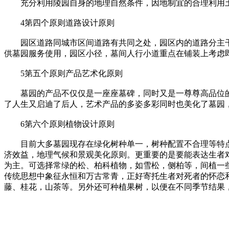
充分利用陵园自身的地理自然条件，因地制宜的合理利用土
4第四个原则道路设计原则
园区道路同城市区间道路有共同之处，园区内的道路分主干
供墓园服务使用，园区小径，墓间人行小道重点在铺装上考虑即
5第五个原则产品艺术化原则
墓园的产品不仅仅是一座座墓碑，同时又是一尊尊高品位的
了人生又启迪了后人，艺术产品的多姿多彩同时也美化了墓园
6第六个原则植物设计原则
目前大多墓园现存在绿化树种单一，树种配置不合理等特点
济效益，地理气候和景观美化原则。更重要的是要能表达生者
为主。可选择常绿的松、柏科植物，如雪松，侧柏等，间植一
传统思想中象征永恒和万古常青，正好寄托生者对死者的怀恋
藤、桂花，山茶等。另外还可种植果树，以便在不同季节结果