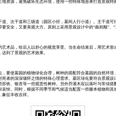
地资源，避免破坏生态环境，使用一些特殊地形来打造景观特效
道、次干道和三级道（园区小径，墓间人行小道）。主干道可行
要安全，又要美观大方。原则上采用景观设计中的“曲则顺”、“
艺术品，给后人以舒心的视觉享受。当生命结束后，用艺术形式
，达到了景观的艺术效果。
，要使墓园的植物绿化合理，树种的搭配符合墓园的自然环境，
对死者的深深缅怀之情的特殊心理需求。墓区绿化要符合景观设
些苏铁、银杏等一些观赏性树种。另外乔灌木应以落叶与常绿搭
和哀悼。同时，根据不同季节和气候适当配置一些滕本植物和其
，象征丰收吉祥。