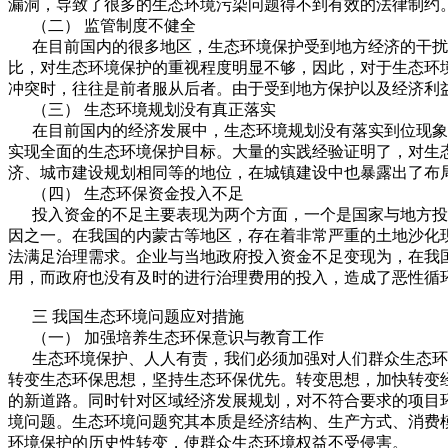
漏洞，导致了很多的生态环境污染问题得不到有效的法律制约
（二） 监管制度不健全
在目前国内的很多地区，生态环境保护受到地方经济的干扰，
比，对生态环境保护的重视程度明显不够，因此，对于生态环
冲突时，往往是前者服从后者。由于受到地方保护以及经济利
（三） 生态环境规划没有真正落实
在目前国内的经济发展中，生态环境规划没有落实到位现象经
实现全面的生态环境保护目标。大量的实践经验证明了，对生
济、城市建设规划相同等的地位，在城镇建设中也暴露出了布
（四） 生态环保资金投入不足
投入资金的不足主要表现为两个方面，一个是国家与地方投入
因之一。在我国的内蒙古等地区，存在着非常严重的土地沙化
法满足治理需求。企业与当地政府投入资金不足变现为，在我
用，而政府也没有及时的进行治理费用的投入，造成了恶性循
三 我国生态环境问题应对措施
（一） 加强培养生态环保意识与教育工作
生态环境保护、人人有责，我们必须加强对人们群众生态环
转变生态环保思想，坚持生态环保优先。转变思想，加快转变
的新道路。同时针对区域经济发展规划，对不符合要求的项目
境问题。生态环境问题究其本质是经济结构、生产方式、消费
环境保护的历史性转变，使群众生态环境权益不受侵害。