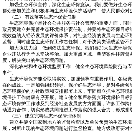
加强生态环保宣传，深化生态环保意识。我们要做好生态环境
群众更加关注和积极参与生态环境保护活动中，使人民群众对
（二） 有效落实生态环保责任制
生态环境保护是社会公共服务与社会管理的重要方面，同时也
政府要建立并完善生态环境保护责任制，并要将生态环保目标
境效益纳入经济发展的评价体系，对社会经济的发展与生态环
监督，同时建立生态环保工作责任制，对于决策失误或监管不
加大执法力度，做到依法生态环保。我们要加大生态环境保护
企业违法行为予以坚决整治。加大重点区域、典型案件挂牌督
度，解决突出的生态环境问题。
深化农村和生态环境监察工作，健全生态环境风险防范与应急
事件。
生态环境保护能否取得实效，加强领导有重要作用。各级党政
在的成效。一是加强组织领导。保护好生态环境，是对各级领
态环境保护的方针政策和安排部署上来，牢固树立抓生态环境
境保护工作健康有序开展。建立健全和严格落实环境保护目标
态环境保护工作涉及到经济社会发展的方方面面，许多工作跨
动通力合作，切实形成共同推进工作落实的强大合力，形成党
（三） 建立完善生态环保管理体制
建立并健全国家到地方的监督检查以及单位负责的生态环境监
展，对所出现的生态环境问题进行监督检查。地方级政府要对