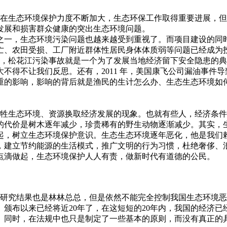
在生态环境保护力度不断加大，生态环保工作取得重要进展，但
发展和损害群众健康的突出生态环境问题。
之一，生态环境污染问题也越来越受到重视了。而项目建设的同
亡、农田受损、工厂附近群体性居民身体体质弱等问题已经成为
松花江污染事故就是一个为了发展当地经济留下安全隐患的典
不得不让我们反思。还有，2011 年，美国康飞公司漏油事件
重的影响，影响的背后就是渔民的生计怎么办、生态生态环境如
生态环境、资源换取经济发展的现象。也就有些人，经济条件
的代价是树木逐年减少，珍贵稀有的野生动物逐渐减少。其实，
起，树立生态环境保护意识。生态生态环境逐年恶化，他是我们
，建立节约能源的生活模式，推广文明的行为习惯，杜绝奢侈、
点滴做起，生态环境保护人人有责，做新时代有道德的公民。
究结果也是林林总总，但是依然不能完全控制我国生态环境恶
颁布以来已经将近20年了，在这短短的20年内，我国的经济
。同时，在法规中也只是制定了一些基本的原则，而没有真正的