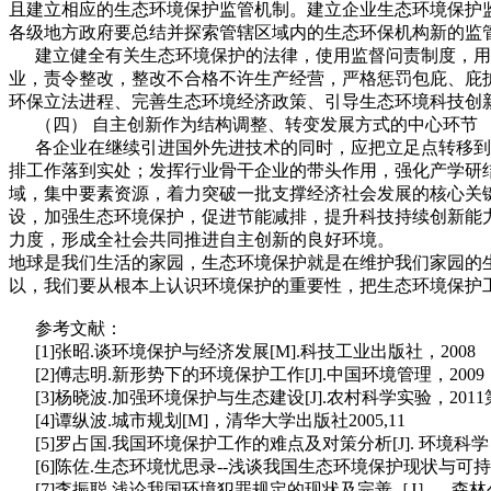
且建立相应的生态环境保护监管机制。建立企业生态环境保护
各级地方政府要总结并探索管辖区域内的生态环保机构新的监
建立健全有关生态环境保护的法律，使用监督问责制度，用法
业，责令整改，整改不合格不许生产经营，严格惩罚包庇、庇
环保立法进程、完善生态环境经济政策、引导生态环境科技创
（四） 自主创新作为结构调整、转变发展方式的中心环节
各企业在继续引进国外先进技术的同时，应把立足点转移到自
排工作落到实处；发挥行业骨干企业的带头作用，强化产学研
域，集中要素资源，着力突破一批支撑经济社会发展的核心关
设，加强生态环境保护，促进节能减排，提升科技持续创新能
力度，形成全社会共同推进自主创新的良好环境。
地球是我们生活的家园，生态环境保护就是在维护我们家园的
以，我们要从根本上认识环境保护的重要性，把生态环境保护
参考文献：
[1]张昭.谈环境保护与经济发展[M].科技工业出版社，2008
[2]傅志明.新形势下的环境保护工作[J].中国环境管理，2009
[3]杨晓波.加强环境保护与生态建设[J].农村科学实验，2011
[4]谭纵波.城市规划[M]，清华大学出版社2005,11
[5]罗占国.我国环境保护工作的难点及对策分析[J]. 环境科学
[6]陈佐.生态环境忧思录--浅谈我国生态环境保护现状与可持续发展
[7]李振聪.浅论我国环境犯罪规定的现状及完善［J］．森林公安,200