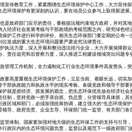
宣传教育工作，紧紧围绕生态环境保护中心工作，大力宣传探
生态环境保护有更深刻的认识，要在动员公众参与上取得新进展
是政府部门应尽的责任，要根据法规约束地方政府，并对其地
纳入经济社会发展考核与干部政绩的考核范围之内，研究绿色经
境保护工作进行科学的评价。相关生态环保部门要定期的公布一
到位造成的重大生态环境问题要严肃追究法律责任。
执法力度，深入开展和整治违法排污企业，大力开展保障群众
办、责任追究和后督察力度，深入推进工程建设领域突出问题专
管理工作机制，全力遏制化工行业生态环境事件高发势头，突
要高度重视生态环境保护工作，立足当前、着眼长远，切实加
导干部执政能力和执政水平的现实考验。各级党政和领导干部要
保护就是抓经济、抓发展的观念，把生态环保优先放在经济社会
责任制，坚持党政一把手亲自抓、负总责，分管领导具体抓，其
行政区域和部门，必须加强统筹协调，建立强大的“生态环境保护
委领导、政府负责、企业主导、环保部门统一监管、有关部门各
管体制。国家要加强对地方级的生态环保工作的支持与引导，
本行政区内的生态环境问题负责，监督以及规范下一级政府部门