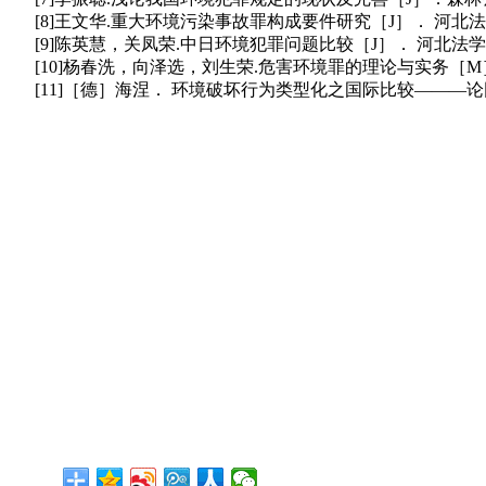
[8]王文华.重大环境污染事故罪构成要件研究［J］． 河北法学，200
[9]陈英慧，关凤荣.中日环境犯罪问题比较［J］． 河北法学，2009，
[10]杨春洗，向泽选，刘生荣.危害环境罪的理论与实务［M］．
[11]［德］海涅． 环境破坏行为类型化之国际比较———论因果