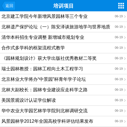
培训项目
返回
北京建工学院今年新增风景园林等三个专业
06-19
北林遗产保护论坛（一）陈安泽谈旅游地学与世界地质
06-19
公园
清华本科招生专业调整 新增城市规划专业
06-19
合作式多学科的框架流程式教学
06-19
《园林规划设计》获大学出版社优秀教材二等奖
06-19
瑞士园林教授：园林工程向土木工程学习
06-19
北京林业大学将办“中景园”杯青年学子论坛
06-19
北林大副校长：园林专业建设应走科学之路
06-19
美国景观设计认证学位解读
06-19
华中农业大学园艺林学学院到北林调研交流
06-19
风景园林学2012年全国高校学科评估结果发布
06-19