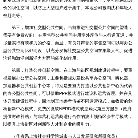
制定政策保护创新街区内住房和办公空间的租金水平，尽可能创造廉
价的职住空间，以防止大型租户过于集中、本地公司被淘汰和年轻人
被赶走等。
第三，增加社交型公共空间。当前推进社交型公共空间的塑造，
需要有免费WIFI，在零售型公共空间中用室外座位与人行道互通，并
尽量实行有亲和力的价格。而且，有良好声誉的零售空间可以与办公
型公共空间比邻而设，以充分发挥社交型公共空间在集聚人气、促进
沟通和激活创新活力方面的催化剂作用。
第四，打造公共创新空间。在上海的街区规划建设过程中，要重
视发展办公型公共空间，主要包括规划建设共享办公空间、孵化器、
加速器和公共创新中心等，特别是要努力打造以公共创新中心为代表
的办公型公共空间，可以借助PPP模式进行建设和运营管理。并在具
体开发建设过程中，因地制宜地参考借鉴不同运营模式，如收费的剑
桥创新中心模式、免费的微软NERD模式或是购买第三方服务（政府
提供财政补贴）与非营利运营商进行合作的波士顿街区会客厅模式，
以提升上海街区对创新型人才和企业的吸引力。
（作者系上海社会科学院城市与人口发展研究所研究员）