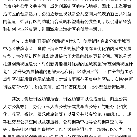
代表的办公型公共空间，成为创新街区的核心地标。因此，上海要激
活街区的创新活力，必须逐步重视以新公共空间为代表的新公共利益
的塑造，强调街区的功能混合策略和塑造新公共空间，以促进新经济
和初创企业的集聚，进而激发上海街区的创新与活力。
首先，因地制宜实施“创新街区计划”。创新街区通常分布于城市
中心区或滨水区，当前上海正在从规模扩张向存量优化的内涵式发展
转型，为创新街区的规划建设提供了大量的战略更新空间。可以分类
推进创新街区建设：对创新资源相对优越的区域实施“示范创新街区计
划”，如升级拓展杨浦的创智天地和徐汇区漕河泾等，可在全市范围形
成街区创新发展的示范效果；对城市更新范围集中的区域，实施“创新
街区培育计划”，如在黄浦、虹口和普陀规划一批小型创新街区等。
其次，促进街区功能混合。街区功能可以包括居住（商业公寓、
人才公寓等）、办公（私人办公楼宇或共享办公等）与服务（如文
化、教育、餐饮、娱乐或旅馆等）以及公共服务设施（如绿地、广场
等社交型公共空间以及加速器、公共创新中心等公共创新空间等）
等，提高街区功能的多样性，也可缓解交通压力，增强街区活力。可