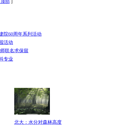
回顶部
]
建院60周年系列活动
园活动
教师联名求保留
本科专业
北大：水分对森林高度