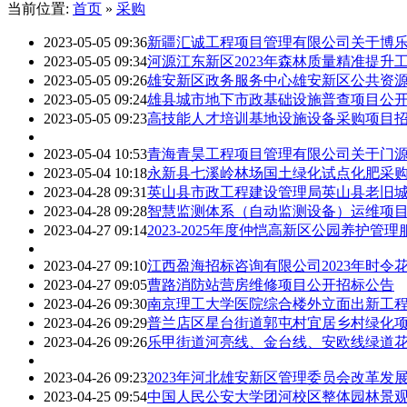
当前位置:
首页
»
采购
2023-05-05 09:36
新疆汇诚工程项目管理有限公司关于博
2023-05-05 09:34
河源江东新区2023年森林质量精准提
2023-05-05 09:26
雄安新区政务服务中心雄安新区公共资
2023-05-05 09:24
雄县城市地下市政基础设施普查项目公
2023-05-05 09:23
高技能人才培训基地设施设备采购项目
2023-05-04 10:53
青海青昊工程项目管理有限公司关于门源
2023-05-04 10:18
永新县七溪岭林场国土绿化试点化肥采
2023-04-28 09:31
英山县市政工程建设管理局英山县老旧城
2023-04-28 09:28
智慧监测体系（自动监测设备）运维项
2023-04-27 09:14
2023-2025年度仲恺高新区公园养护管
2023-04-27 09:10
江西盈海招标咨询有限公司2023年时令
2023-04-27 09:05
曹路消防站营房维修项目公开招标公告
2023-04-26 09:30
南京理工大学医院综合楼外立面出新工
2023-04-26 09:29
普兰店区星台街道郭屯村宜居乡村绿化
2023-04-26 09:26
乐甲街道河亮线、金台线、安欧线绿道花
2023-04-26 09:23
2023年河北雄安新区管理委员会改革
2023-04-25 09:54
中国人民公安大学团河校区整体园林景