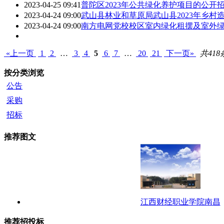
2023-04-25 09:41
普陀区2023年公共绿化养护项目的公开
2023-04-24 09:00
武山县林业和草原局武山县2023年乡村
2023-04-24 09:00
南方电网党校校区室内绿化租摆及室外
«上一页
1
2
…
3
4
5
6
7
…
20
21
下一页»
共418
按分类浏览
公告
采购
招标
推荐图文
江西财经职业学院南昌
推荐招投标