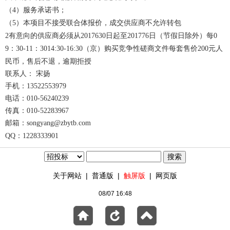
（4）
服务承诺书；
（5）本项目不接受联合体报价，成交供应商不允许转包
2
有意向的供应商必须从2017
6
30日起至2017
7
6日（节假日除外）每
0
9：30-11：30
14:30-16:30
（
京
）购买竞争性磋商文件
每套售价200元人
民币，售后不退，逾期拒授
联系人： 宋扬
手机：13522553979
电话：010-56240239
传真：010-52283967
邮箱：songyang@zbytb.com
QQ：1228333901
关于网站
|
普通版
|
触屏版
|
网页版
08/07 16:48