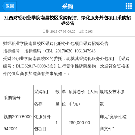
采购
返回
江西财经职业学院南昌校区采购保洁、绿化服务外包项目采购招
标公告
日期:
点击:
2017-07-07 09:25
5163
财经职业学院南昌校区采购
化服务外包项目采购招标公告
招标编号：招标编码：CBL_20170630_1061347943
受
财经职业学院南昌校区的委托，现就其采购
化服务外包项目【采购
编号：DLDS2017-C008-3次】进行竞争性磋商采购，欢迎符合资格条
件的供应商参加磋商
有关事项如下：
采购项目
数
单
预算总价（人民
规格及技术参
采购编号
名称
量
位
币/元）
数
赣购2017B000
化服务外
详见“竞争性磋
1
260,000.00
942001
包项目
商文件”