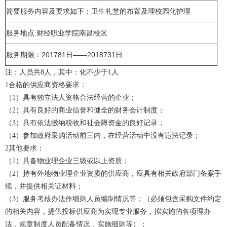
简要服务内容及要求如下：卫生
礼堂的布置及
理
校园
化
护
理
服务地点:
财经职业学院南昌校区
服务期限：2017
8
1日——2018
7
31日
注：
人员共8人，其中：
化不少于1人
1
合格的供应商资格要求：
（1）具有独立法人资格
合法经营的企业；
（2）具有良好的商业信誉和健全的财务会计制度；
（3）具有依法缴纳税收和社会
障资金的良好记录；
（4）参加政府采购活动前三
内，在经营活动中没有
违法记录；
2
其他要求：
（1）具备物业
理企业三级或以上资质；
（2）持有外地物业
理企业资质的供应商，应具有相关政府部门备案手
续，并提供相关证
材料；
（3）
服务考核办法
作细则
人员编制情况等；（必须包含采购文件约定
的相关内容，提供投标供应商为实现专业服务，拟实施的各项
理办
法，规章制度
人员配备情况，实施细则等）；