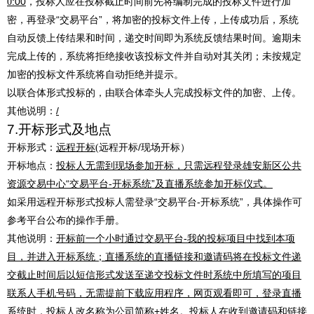
:00
，
投标人应在投标截止时间前先将编制完成的投标文件进行加
0
密，再登录
“
交易平台
”
，将加密的投标文件上传，上传成功后，系统
自动反馈上传结果和时间，递交时间即为系统反馈结果时间。逾期未
完成上传的，系统将拒绝接收该投标文件并自动对其关闭；未按规定
加密的投标文件系统将自动拒
绝并提示。
以联合体形式投标的，由联合体牵头人完成投标文件的加密、上传。
其他说明：
/
7.
开标形式及地点
开标形式：
远程开标
远程开标
/
现场开标）
(
开标地点：
投标人无需到现场参加开标，只需远程登录雄安新区公共
资源交易中心
“交易平台-开标系统”及直播系统参加开标仪式。
如采用远程开标形式投标人需登录
“
交易平台
-
开标系统
”
，具体操作可
参考平台公布的操作手册。
其他说明：
开标前一个小时通过交易平台
-我的投标项目中找到本项
目，并进入开标系统；直播系统的直播链接和邀请码将在投标文件递
交截止时间后以短信形式发送至递交投标文件时系统中所填写的项目
联系人手机号码，无需提前下载应用程序，网页观看即可，登录直播
系统时，投标人改名称为公司简称+姓名。投标人在收到邀请码和链接