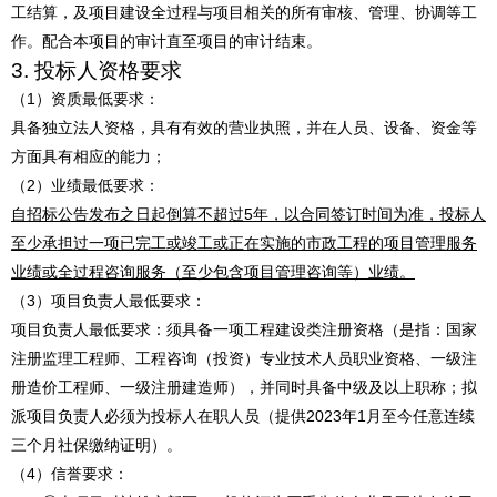
工结算，及项目建设全过程与项目相关的所有审核、管理、协调等工
作。配合本项目的审计直至项目的审计结束。
3.
投标人资格要求
（
1
）资质最低要求：
具备独立法人资格，具有有效的营业执照，并在人员、设备、资金等
方面具有相应的能力
；
（
2
）业绩最
低要求：
自招标公告发布之日起倒算不超过
5年，以合同签订时间为准，投标人
至少承担过一项
已完工或竣工或正在实施的市政工程的项目管理服务
业
绩或全过程咨询服务（至少包含项目管理咨询等）业绩。
（
3
）项目负责人最低要求：
项目负责人最低要求：
须具备一项工程建设类注册资格（是指：国家
注册监理工程师、工程咨询（投资）专业技术人员职业资格、一级注
册造价工程师、一级注册建造师），并同时具备中级及以上职称
；拟
派项目负责人必须为投标人在职人员（提供
202
3
年
1
月至今任意连续
三个月社保缴纳证明）。
（
4
）信誉要求：