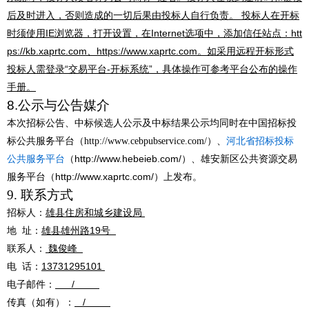
后及时进入，否则造成的一切后果由投标人自行负责。 投标人在开标
时须使用IE浏览器，打开设置，在Internet选项中，添加信任站点：htt
ps://kb.xaprtc.com、https://www.xaprtc.com。如采用远程开标形式
投标人需登录“交易平台-开标系统”，具体操作可参考平台公布的操作
手册。
8.
公示与公告媒介
本次招标公告、中标候选人公示及中标结果公示均同时在中国招标投
标公共服务平台
（
http://www.cebpubservice.com/
）
、
河北省招标投标
http://www.hebeieb.com/
公共服务平台
（
）、雄安新区公共资源交易
http://www.xaprtc.com/
服务平台（
）上发布。
9.
联系方式
招标人：
雄县住房和城乡建设局
地
址：
雄县雄州路
19号
联系人：
魏俊峰
电
话：
13731295101
电子邮件：
/
传真（如有）：
/