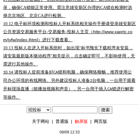
录，确保
锁能正常使用。需注意雄安新区办理的
锁在检测时选
CA
CA
择北京地区、北京
进行检测。
CA
电子标环境检测和投标人开标系统相关操作手册请登录雄安新区
10.12
公共资源交易服务平台
交易服务
投标人主页（
http://www.xaprtc.co
-
-
m/jyfw/index.jhtml
进行下载查看。
）
投标人在进入开标系统时，如出现
“标书预先下载程序未安装，
10.13
请安装最新版本驱动程序”相关提示，点击确定即可，不影响使用，无
需进行其他操作。
请投标人提前准备好
锁和电脑，确保网络顺畅，推荐使用公
10.14
CA
司办公环境的有线网络。另外建议投标人准备
台电脑，一台用于观看
2
开标现场直播（能播放视频和声音），另一台用于插入
锁进行解密
CA
等操作。
关于网站
|
普通版
|
触屏版
|
网页版
08/09 12:33