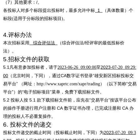
（
7
）其他要求：
/
。
各投标人对多个标段提出投标时，最多允许中标
1
（具体数量）个
标段
适用于分标段的招标项目
。
(
)
4.
评标办法
本次招标采用
综合评估法
（综合评估法
/经评审的最低投标价
法）。
5.
招标文件的获取
5.1
凡有意参加投标者，请于
2023-
-
:
:
2023-06-26 09:00:00
至
07
20
09
29
00
（北京时间，下同），通过
CA
数字证书登录
“
雄安新区招标投标交
易平台
”
（网址
）（以下简称
“交易
：
http://www.xaprtc.com/xapr/trading
平台”）的“电子招标项目”菜单，免费下载
招标文件。
5.2
投标人按
5.1
款下载招标文件前，应先在
“
交易平台
”
按该平台公布
的操作手册进行用户注册和
CA
数字证书办理，已完成注册和
CA
办
理的投标人不必重复操作。
6.
投标文件的递交
投标文件递交的截止时间（投标截止时间，下同）为
2023-
-
:
07
20
09
3