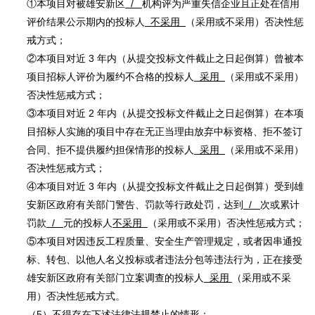
①本项目对被雄安新区
/
机构评为严重失信企业且正处在信用
评价结果公示期内的
投标人
不采用
（采用或不采用）否决性惩
戒方式；
②本项目对近
3
年内（从提交投标文件截止之日起倒算）曾被本
项目招标人评价为履约不合格
的投标人
采用
（采用或不采用）
否决性惩戒方式；
③本项目对近
2
年内（从提交投标文件截止之日起倒算）在本项
目招标人实施的项目中存在无
正当理由放弃中标资格、拒不签订
合同、拒不提供履约担保情形的投标人
采用
（采用或不采用）
否决性惩戒方式；
④本项目对近
3
年内（从提交投标文件截止之日起倒算）受到雄
安新区政府有关部门警告、罚
款等行政处罚，达到
/
次或累计
罚款
/
元的投标人
不采用
（采用或不采用）否决性惩戒方式；
⑤本项目对因违反工程质量、安全生产管理规定，或者因串通投
标、转包、以他人名义投标或
者违法分包等违法行为，正在接受
雄安新区政府有关部门立案调查的投标人
采用
（采用或不采
用）否决性惩戒方式。
（
5
）不得存在下述法律法规禁止的情形：