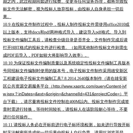
期之内，此过程期间如进行续费、变更等任何业务办理，都将导致投
标文件无法解密，视为投标人放弃投标，由投标人自身承担一切后
果。
在投标文件制作过程中，投标人制作投标文件需使用
或
10.9
office2010
以上版本，支持
和
两种格式导入，建议导入
格式。导入到
docx
pdf
pdf
投标文件编制工具后，请检查分级目录是否齐全，文件制作完成后请
打开
格式的投标文件进行检查。（如用其他制作投标文件则需生
HBT
成
后导入，
如较大将影响导入效率）。
PDF
PDF
为保证投标文件编制质量以及系统稳定性投标文件编制工具版本
10.10
号同招标文件编制时使用的版本号，电子投标文件制作采用雄安新区
工程建设电子投标文件编制工具
版本制作（请在雄安新
7.8.2014.2640
区公共资源交易服务平台
http://www.xaprtc.com/queryContent-jyf
（
w.jspx
inDates=&ext=&origin=&channelId=431&projectCode=
平
？
）
台下载），请尽量将投标文件控制在
以内。投标文件制作完成签
400M
章时需进行转换，等待时间较长，请投标人在该阶段耐心等待，不要
进行任何操作。
请投标人务必在开标前进行电子标环境检测，如未进行导致开标
10.11
时无法解密所造成的一切后果由投标人自行负责。请用
浏览器登
IE