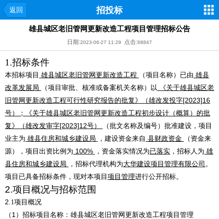
招投标
返回
雄县城区老旧管网更新改造工程项目管理招标公告
日期:
点击:
2023-06-27 11:29
68847
1.
招标条件
本招标项目
雄县城区老旧管网更新改造工程
（项目名称）已由
雄县
改革发展局
（项目审批、核准或备案机关名称）以
《
关于
雄县城区老
旧管网更新改造工程
可行性研究报告的批复
》（
雄改发投字
[2023]16
号
）
；《关于
雄县城区老旧管网更新改造工程
初步设计（概算）的批
复》（雄改发审字
[2023]12号）
（批文名称及编号）批准建设，项目
业主为
雄县住房和城乡建设局
，建设资金来自
县
财政资金
（资金来
源），项目出资比例为
100
%
，资金落实情况为
已落实
，招标人为
雄
县住房和城乡建设局
，招标代理机构为
大华建设项目管理有限公司
。
项目已具备招标条件，现对
本项目
项目管理
进行公开招标。
2.
项目概况与招标范围
2
.1项目概况
（
1）招标项目名称：
雄县城区老旧管网更新改造工程项目管理