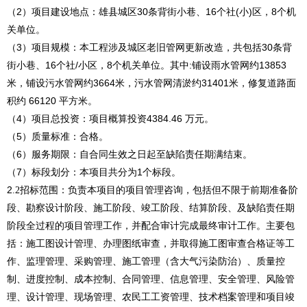
（
2）项目建设地点：
雄县城区
30条背街小巷、16个社(小)区，8个机
关单位。
（
3）项目规模：本工程涉及城区老旧管网更新改造
，
共包括
30条背
街小巷、16个社/小区，8个机关单位。其中:铺设雨水管网约13853
米，铺设污水管网约3664米，污水管网清淤约31401米，修复道路面
积约 66120 平方米。
（
4）项目总投资：项目概算投资
4384.46
万元。
（
5
）质量标准：合格。
（
6
）服务期限：自合同生效之日起至缺陷责任期满结束。
（
7
）标段划分：本项目共分为
1
个标段。
2
招标范围：
负责本项目的项目管理咨询
，
包括但不限于前期准备阶
.2
段、勘察设计阶段、施工阶段、竣工阶段、结算阶段、及缺陷责任期
阶段全过程的项目管理工作，并配合审计完成最终审计工作。主要包
括：施工图设计管理、办理图纸审查，并取得施工图审查合格证等工
作、监理管理、采购管理、施工管理
（含大气污染防治）
、质量控
制、进度控制、成本控制、合同管理、信息管理、安全管理、风险管
理、设计管理、现场管理、农民工工资管理、技术档案管理和项目竣