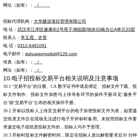
网址（如有）：
/
招标代理机构：
大华建设项目管理有限公司
地
址：
武汉市江岸区健康街
2号塔子湖组团I地块S3栋办公A单元23层
联系人：
李玉霞
、
史景
电
话：
0312-6481091
电子邮件：
dahuagongsibd@126.com
传真（如有）：
/
网址（如有）：
/
10.
电子招投标交易平台相关说明及注意事项
“
”
10.1
交易平台
的注册、
CA
数字证书申请及绑定、招标文件下载、投
“
标文件制作、投标文件加密与上传等各环节的操作手册详见
服务平
”
“
”
台
或
交易平台
公布的相关操作手册。
10.2
开标以投标人上传至交易平台的电子加密投标文件为准，如需递
交纸质文件仅在现场无法进行电子开评标时备用。未按照招标文件要
求递交电子或纸质投标文件的，招标人均不予受理。
10.3
开标时投标文件解密时间，限定在招标人发出解密要求后
30
分钟