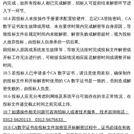
内完成，如所有投标人都已完成解密，招标人可提前结束解密环节进
入下一环节。
人未按操作手册要求配置软硬件、忘记
登陆密码、
10.4
因投标
CA
CA
数字证书发生故障或用错、未在要求时限内完成解密等自身原因，导
致投标文件在规定时间内未能解密、解密失败或解密超时，视为投标
人放弃投标，由投标人自身承担一切后
果。
因招标人原因或系统发生故障等，导致无法按时完成投标文件解密或
开标工作无法进行的，可根据实际情况相应延迟解密时间或调整开标
时间
。
10.5
若投标人已申请多个
CA
数字证书，请注意使用差别，确保制作
的投标文件和开标解密时使用的
CA
数字证书是一致的，否则造成解
密失败的，由投标人负责。
10.6
投标人应充分考虑到网络及系统平台可能存在的非正常情况，在
投标文件递交截止时间之前完成上传。
如遇操作相关问题可咨询招标人或者技术服务。技术咨询电话：
10.7
0312-5620113
0312-5675633
、
。
数字证书在投标文件加密至开标解密过程中，证书必须在有效
10.8
CA