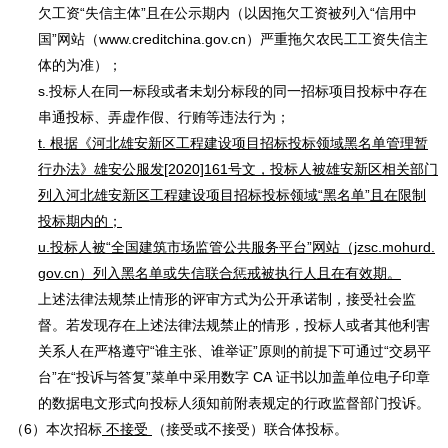
欠工资“失信主体”且在公示期内（以因拖欠工资被列入“信用中
国”网站（www.creditchina.gov.cn）严重拖欠农民工工资失信主
体的为准）；
s.投标人在同一标段或者未划分标段的同一招标项目投标中存在
串通投标、弄虚作假、行贿等违法行为；
t
. 根据《河北雄安新区工程建设项目招标投标领域黑名单管理暂
行办法》雄安公服发[2020]161号文，投标人被雄安新区相关部门
列入河北雄安新区工程建设项目招标投标领域“黑名单”且在限制
投标期内的；
u
.投标人被“全国建筑市场监管公共服务平台”网站（jzsc.mohurd.
gov.cn）列入黑名单或失信联合惩戒被执行人且在有效期。
上述法律法规禁止情形的评审方式为公开承诺制，接受社会监
督。若发现存在上述法律法规禁止的情形，投标人或者其他利害
关系人在严格遵守
“谁主张、谁举证”原则的前提下可通过“交易平
台”在“投诉与答复”菜单中采用数字
CA
证书以加盖单位电子印章
的数据电文形式向投标人须知前附表规定的行政监督部门投诉。
（
6
）本次招标
不
接受
（接受或不接
受）联合体投标。