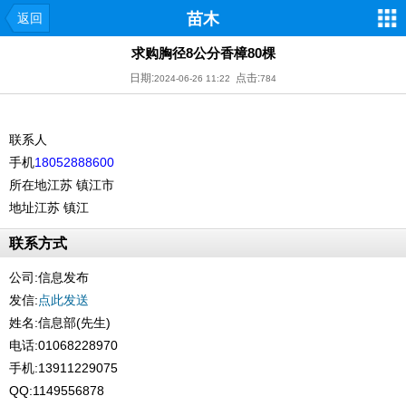
苗木
返回
求购胸径8公分香樟80棵
日期:
点击:
2024-06-26 11:22
784
联系人
手机
18052888600
所在地
江苏 镇江市
地址
江苏 镇江
联系方式
公司:
信息发布
发信:
点此发送
姓名:信息部(先生)
电话:01068228970
手机:13911229075
QQ:1149556878