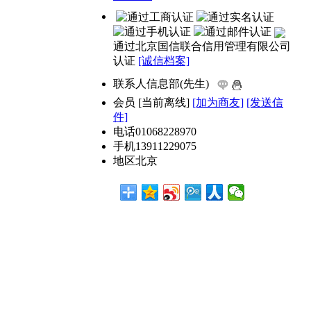
通过北京国信联合信用管理有限公司
认证
[诚信档案]
联系人
信息部(先生)
会员
[
当前离线
]
[加为商友]
[发送信
件]
电话
01068228970
手机
13911229075
地区
北京