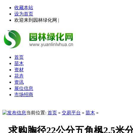
收藏本站
设为首页
欢迎来到园林绿化网 |
首页
苗木
资材
花卉
资讯
展位信息
市场招商
当前位置:
首页
»
交易平台
»
苗木
»
求购胸径22公分五角枫2.5米