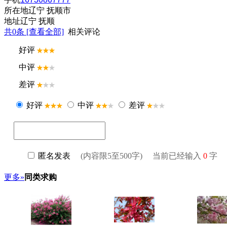
所在地
辽宁 抚顺市
地址
辽宁 抚顺
共
0
条 [查看全部]
相关评论
更多»
同类求购