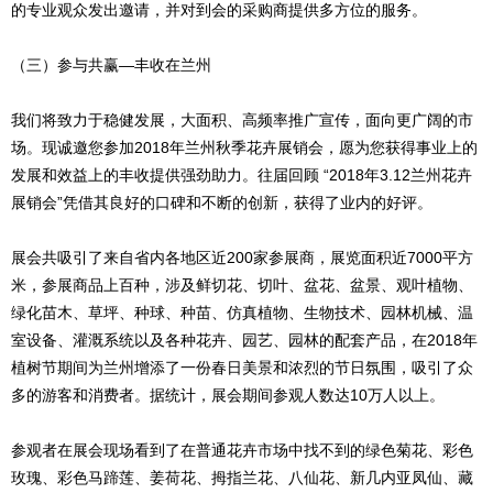
的专业观众发出邀请，并对到会的采购商提供多方位的服务。
（三）参与共赢—丰收在兰州
我们将致力于稳健发展，大面积、高频率推广宣传，面向更广阔的市
场。现诚邀您参加2018年兰州秋季花卉展销会，愿为您获得事业上的
发展和效益上的丰收提供强劲助力。往届回顾 “2018年3.12兰州花卉
展销会”凭借其良好的口碑和不断的创新，获得了业内的好评。
展会共吸引了来自省内各地区近200家参展商，展览面积近7000平方
米，参展商品上百种，涉及鲜切花、切叶、盆花、盆景、观叶植物、
绿化苗木、草坪、种球、种苗、仿真植物、生物技术、园林机械、温
室设备、灌溉系统以及各种花卉、园艺、园林的配套产品，在2018年
植树节期间为兰州增添了一份春日美景和浓烈的节日氛围，吸引了众
多的游客和消费者。据统计，展会期间参观人数达10万人以上。
参观者在展会现场看到了在普通花卉市场中找不到的绿色菊花、彩色
玫瑰、彩色马蹄莲、姜荷花、拇指兰花、八仙花、新几内亚凤仙、藏