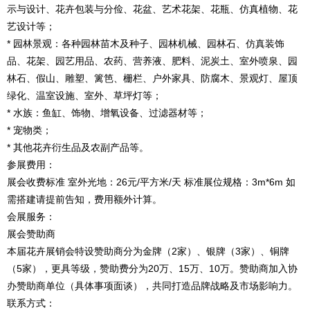
示与设计、花卉包装与分俭、花盆、艺术花架、花瓶、仿真植物、花
艺设计等；
* 园林景观：各种园林苗木及种子、园林机械、园林石、仿真装饰
品、花架、园艺用品、农药、营养液、肥料、泥炭土、室外喷泉、园
林石、假山、雕塑、篱笆、栅栏、户外家具、防腐木、景观灯、屋顶
绿化、温室设施、室外、草坪灯等；
* 水族：鱼缸、饰物、增氧设备、过滤器材等；
* 宠物类；
* 其他花卉衍生品及农副产品等。
参展费用：
展会收费标准 室外光地：26元/平方米/天 标准展位规格：3m*6m 如
需搭建请提前告知，费用额外计算。
会展服务：
展会赞助商
本届花卉展销会特设赞助商分为金牌（2家）、银牌（3家）、铜牌
（5家），更具等级，赞助费分为20万、15万、10万。赞助商加入协
办赞助商单位（具体事项面谈），共同打造品牌战略及市场影响力。
联系方式：