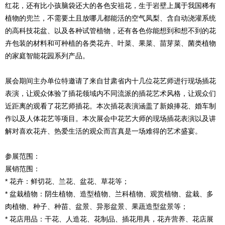
红花，还有比小孩脑袋还大的各色安祖花，生于岩壁上属于我国稀有
植物的兜兰，不需要土且放哪儿都能活的空气凤梨、含自动浇灌系统
的高科技花盆、以及各种试管植物，还有各色你能想到和想不到的花
卉包装的材料和可种植的各类花卉、叶菜、果菜、苗芽菜、菌类植物
的家庭智能花园系列产品。
展会期间主办单位特邀请了来自甘肃省内十几位花艺师进行现场插花
表演，让观众体验了插花领域内不同流派的插花艺术风格，让观众们
近距离的观看了花艺师插花。本次插花表演涵盖了新娘捧花、婚车制
作以及人体花艺等项目。本次展会中花艺大师的现场插花表演以及讲
解对喜欢花卉、热爱生活的观众而言真是一场难得的艺术盛宴。
参展范围：
展销范围：
* 花卉：鲜切花、兰花、盆花、草花等；
* 盆栽植物：阴生植物、造型植物、兰科植物、观赏植物、盆栽、多
肉植物、种子、种苗、盆景、异形盆景、果蔬造型盆景等；
* 花店用品：干花、人造花、花制品、插花用具，花卉营养、花店展