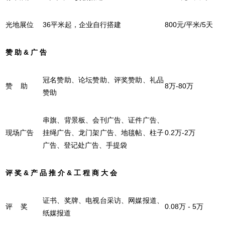
光地展位
36平米起，企业自行搭建
800元/平米/5天
赞 助 & 广 告
冠名赞助、论坛赞助、评奖赞助、礼品
赞 助
8万-80万
赞助
串旗、背景板、会刊广告、证件广告、
现场广告
挂绳广告、龙门架广告、地毯帖、柱子
0.2万-2万
广告、登记处广告、手提袋
评 奖 & 产 品 推 介 & 工 程 商 大 会
证书、奖牌、电视台采访、网媒报道、
评 奖
0.08万 - 5万
纸媒报道