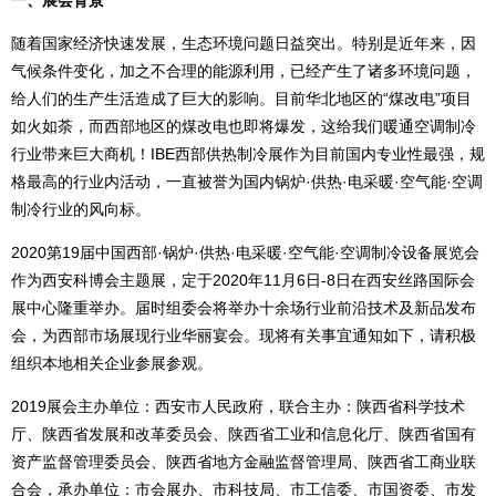
一、展会背景
随着国家经济快速发展，生态环境问题日益突出。特别是近年来，因
气候条件变化，加之不合理的能源利用，已经产生了诸多环境问题，
给人们的生产生活造成了巨大的影响。目前华北地区的“煤改电”项目
如火如荼，而西部地区的煤改电也即将爆发，这给我们暖通空调制冷
行业带来巨大商机！IBE西部供热制冷展作为目前国内专业性最强，规
格最高的行业内活动，一直被誉为国内锅炉·供热·电采暖·空气能·空调
制冷行业的风向标。
2020第19届中国西部·锅炉·供热·电采暖·空气能·空调制冷设备展览会
作为西安科博会主题展，定于2020年11月6日-8日在西安丝路国际会
展中心隆重举办。届时组委会将举办十余场行业前沿技术及新品发布
会，为西部市场展现行业华丽宴会。现将有关事宜通知如下，请积极
组织本地相关企业参展参观。
2019展会主办单位：西安市人民政府，联合主办：陕西省科学技术
厅、陕西省发展和改革委员会、陕西省工业和信息化厅、陕西省国有
资产监督管理委员会、陕西省地方金融监督管理局、陕西省工商业联
合会，承办单位：市会展办、市科技局、市工信委、市国资委、市发