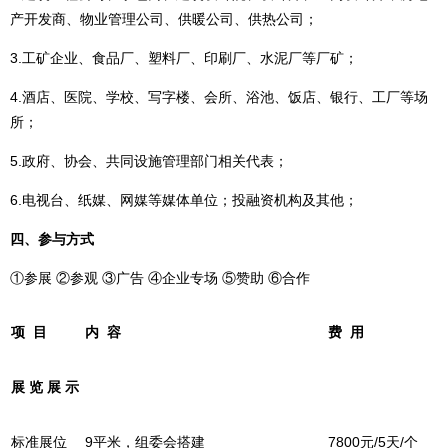
产开发商、物业管理公司、供暖公司、供热公司；
3.工矿企业、食品厂、塑料厂、印刷厂、水泥厂等厂矿；
4.酒店、医院、学校、写字楼、会所、浴池、饭店、银行、工厂等场
所；
5.政府、协会、共同设施管理部门相关代表；
6.电视台、纸媒、网媒等媒体单位；投融资机构及其他；
四、参与方式
①参展 ②参观 ③广告 ④企业专场 ⑤赞助 ⑥合作
项 目
内 容
费 用
展 览 展 示
标准展位
9平米，组委会搭建
7800元/5天/个