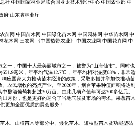
社 中国国家林业局联合国亚太技术转让中心 中国农业部 中
政府 山东省林业厅
农苗网 中国苗木网 中国绿化苗木网 中国园林网 中华苗木网 中
林花木网 三农网 《中国热带农业》 中国农业网 中国花卉网 中
之一，中国十大最美丽城市之一，被誉为“山海仙市”。同时也
9毫米，年平均气温12.7℃ ，年平均相对湿度68%，非常适
，响应国家大力推动苗木经济的政策，采取多措并举加快推动苗
、农民增收的亮点产业。至2020年，烟台苹果种值面积将达到
，其中酿酒葡萄将超过30万亩。由此几项产值年可达300多亿元。
的11月份，也是更好的迎合了当地气候及市场的需求。果蔬苗木
业提供更加全面优质的展会服务！
子苗木、山楂苗木等部分中、矮化苗木、短枝型苗木及功能型砧