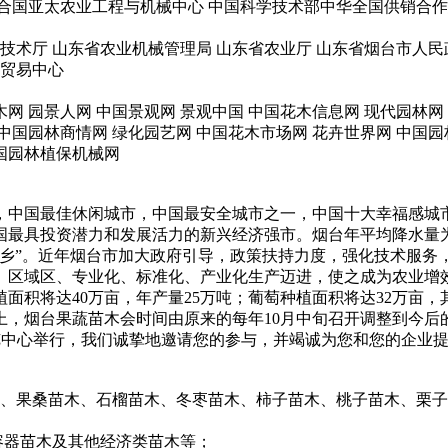
合国亚太农业工程与机械中心 中国科学技术部中华全国供销合作总
技术厅 山东省农业机械管理局 山东省农业厅 山东省烟台市人民
际贸易中心
网 园景人网 中国景观网 景观中国 中国花木信息网 现代园林网 
中国园林商情网 绿化园艺网 中国花木市场网 花卉世界网 中国园
中国园林植保机械网
，中国最佳休闲城市，中国最安全城市之一，中国十大幸福感城市
具投资潜力和发展活力的新兴经济强市。烟台年平均降水量为651.
之乡”。近年烟台市加大政府引导，政策扶持力度，强化技术服务
区域区、专业化、标准化、产业化生产迈进，使之成为农业增效
种植面积将达40万亩，年产量25万吨；葡萄种植面积将达32万亩
，烟台果蔬苗木会时间由原来的每年10月中旬召开调整到今后
国际博览中心举行，我们诚挚地邀请您的参与，并竭诚为您和您的企
木、果桑苗木、石榴苗木、冬枣苗木、柿子苗木、桃子苗木、栗
容器苗木及其他经济类苗木等；