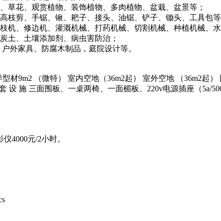
花、草花、观赏植物、装饰植物、多肉植物、盆栽、盆景等；
、高枝剪、手锯、锹、耙子、接头、油锯、铲子、锄头、工具包
高枝机、修边机、灌溉机械、打药机械、切割机械、种植机械、
泥炭土、土壤添加剂、病虫害防治；
、户外家具、防腐木制品，庭院设计等。
（微特） 室内空地（36m2起） 室外空地 （36m2起） 国 内 企 业 rmb 55
0/m2 usd 100/m2 配 套 设 施 三面围板、一桌两椅、一面楣板、22
000元/2小时。
cs