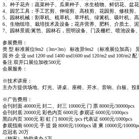
3、种子花卉：蔬菜种子、瓜果种子、水生植物、鲜切花、盆
4、园艺工具：手工艺剪、伸缩剪、高枝剪、花园剪、修枝剪
5、园林机械：割草机、梳草机、草坪机、绿篱机、吸叶机、
6、生物组培、栽培技术及设备；花卉营养、肥料、介质土、
7、园林景观:篱笆、园林石，照明设备、门及栅栏、喷池设备
参展费用：
类 型 标准展位9m2（3m×3m） 标改异9m2 （标准展位加高） 异型材9m2 
国 外 企 业 usd 1200 usd 1400 usd1600 usd 12
备注 双开口展位加收500元
会展服务：
※技术讲座：
主办方提供场地、灯光、讲桌、座椅、开水、音响、白板、投影仪4
※广告费用：
会刊封面 40000元 封二、封三 10000元 门 票 8000元/30000pcs
会刊封底 20000元 彩色内页 6000元 参观证 6000元/1000pcs
黑白内页 3000元 彩 虹 门 8000元 /pcs 代表证 6000元/1000pcs
参观指南 6000元 手 提 袋 8000元/1000pcs 请 柬 10000元/10000p
总冠名 20万
（独家） 协助承办 5万