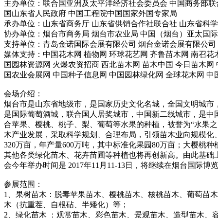
主办单位：联合国亚洲及太平洋经济社会委员会 中国商务部联
国山东省人民政府 中国工程院中国国家外国专家局
承办单位：山东省商务厅 山东省供销合作社联合社 山东省科学
协办单位：烟台市商务局 烟台市农业局 中国（烟台）亚太国
支持单位：青岛金诺国际会展有限公司 烟台金诺会展有限公司
媒体支持：中国花木网 植物网 环球花艺网 齐鲁苗木网 南召花木
国园林资源网 火爆农资招商 西北苗木网 苗木中国 今日苗木网 
国农业会展网 中国种子信息网 中国园林绿化网 全球花木网 
会场介绍：
烟台市是山东省地级市，是国家历史文化名城，全国文明城市
是国际葡萄酒城，联合国人居奖城市，中国新二线城市，是中国最
合苹果、樱桃、桃子、梨、葡萄等水果的种植，被誉为“水果
木产业发展，采取科学规划、合理布局，引领苗木业向规模化、
320万亩，年产量600万吨，其中标准化果园80万亩；大樱桃
其他各类绿化苗木、花卉苗圃等种植也将再创新高。由此基础上
会今年举办时间是 2017年11月11-13日，将继续在烟台
参展范围：
1、果树苗木：脱毒苹果苗木、樱桃苗木、核桃苗木、葡萄苗
木（抗重茬、自根砧、半矮化）等；
2、绿化苗木 ：观赏苗木、彩色苗木、景观苗木、造型苗木、