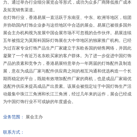
力。通过举办行业细分展览会等形式，成功为众多厂商降低推广成本
及拓宽销售渠道。
在灯饰行业，香港易展一直活跃于东南亚、中东、欧洲等地区，组团
并协助国内灯饰企业参与这些地区中合适的展会。易展已被很多国外
展会主办机构视为发展中国会展市场不可忽视的合作伙伴。易展连续
五年被指定为莫斯科国际灯饰展在大中华地区的独家推广机构。已经
为过百家专业灯饰产品生产厂家建立于东欧各国的销售网络，并因此
凝聚了一个有近万名东欧买家的客户群体。为了进一步促进中国灯饰
产品的质素和竞争力，香港易展特意举办一年两届的灯饰配件及制造
展，意在为成品厂家与配件供应商之间的相互沟通和优选构造一个长
期而稳定的平台，既能有效增加配件厂家的商机，也是成品厂家籍优
选配件供应来提高成品产出质素。该展会被指定址于中国灯饰生产活
动最集中珠江三角洲和长江三角洲，经过几年来的运作，展会已经成
为中国灯饰行业不可或缺的年度盛会。
业务范围：
展会主办
联系方式：