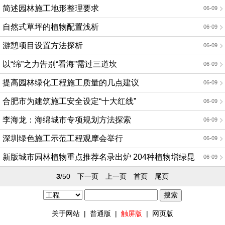
简述园林施工地形整理要求
06-09
自然式草坪的植物配置浅析
06-09
游憩项目设置方法探析
06-09
以“绵”之力告别“看海”需过三道坎
06-09
提高园林绿化工程施工质量的几点建议
06-09
合肥市为建筑施工安全设定“十大红线”
06-09
李海龙：海绵城市专项规划方法探索
06-09
深圳绿色施工示范工程观摩会举行
06-09
新版城市园林植物重点推荐名录出炉 204种植物增绿昆
06-09
明
3
/50
下一页
上一页
首页
尾页
关于网站
|
普通版
|
触屏版
|
网页版