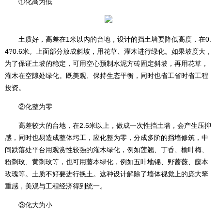
①化高为低
土质好，高差在1米以内的台地，设计的挡土墙要降低高度，在0.
4?0.6米。上面部分放成斜坡，用花草、灌木进行绿化。如果坡度大，
为了保证土坡的稳定，可用空心预制水泥方砖固定斜坡，再用花草，
灌木在空隙处绿化。既美观、保持生态平衡，同时也省工省时省工程
投资。
②化整为零
高差较大的台地，在2.5米以上，做成一次性挡土墙，会产生压抑
感，同时也易造成整体圬工，应化整为零，分成多阶的挡墙修筑，中
间跌落处平台用观赏性较强的灌木绿化，例如莲翘、丁香、榆叶梅、
粉刺玫、黄刺玫等，也可用藤本绿化，例如五叶地锦、野蔷薇、藤本
玫瑰等。土质不好要进行换土。这种设计解除了墙体视觉上的庞大笨
重感，美观与工程经济得到统一。
③化大为小