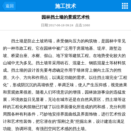
施工技术
返回
园林挡土墙的景观艺术性
日期:
点击:
2017-06-19 09:24
1060
挡土墙是防止土坡坍塌，承受侧向压力的构筑物，是园林中常见
的一种市政工程。它在园林中被广泛用于房屋地基、堤岸、路堑边
坡、桥梁台座、水榭、假山、地下室等建筑工程。在地势变化较大的
山城中尤为多见。挡土墙常采用砖石、混凝土、钢筋混凝土等材料筑
成。挡土墙的设计首先要考虑确定作用于墙体背上侧向土压力的性
质、大小、方向和作用点，以满足功能的需求。以往挡土墙完全“工程
化”，形成阴沉沉的高墙铁壁，单调乏味，使人产生压抑感，视觉效果
和景观效果很差。随着人们环境意识的增强，园林旅游事业的迅猛发
展，环境效益日见显著，无论在城市还是在自然风景区，挡土墙等这
样的工程化构筑物已打破了以往界面僵化所造成的闭和感，充分利用
周围各种有利条件，巧妙地安排界面曲线及界面饰物，进行艺术性设
计和艺术性装饰，把它潜在的“阳刚之美”挖掘出来，设计建造出满足
功能、协调环境、有强烈空间艺术感的挡土墙。