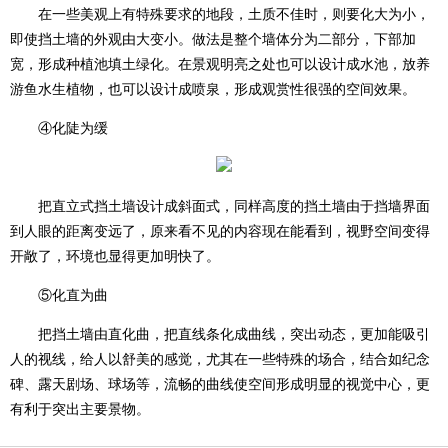
在一些美观上有特殊要求的地段，土质不佳时，则要化大为小，
即使挡土墙的外观由大变小。做法是整个墙体分为二部分，下部加
宽，形成种植池填土绿化。在景观明亮之处也可以设计成水池，放养
游鱼水生植物，也可以设计成喷泉，形成观赏性很强的空间效果。
④化陡为缓
把直立式挡土墙设计成斜面式，同样高度的挡土墙由于挡墙界面
到人眼的距离变远了，原来看不见的内容现在能看到，视野空间变得
开敞了，环境也显得更加明快了。
⑤化直为曲
把挡土墙由直化曲，把直线条化成曲线，突出动态，更加能吸引
人的视线，给人以舒美的感觉，尤其在一些特殊的场合，结合如纪念
碑、露天剧场、球场等，流畅的曲线使空间形成明显的视觉中心，更
有利于突出主要景物。