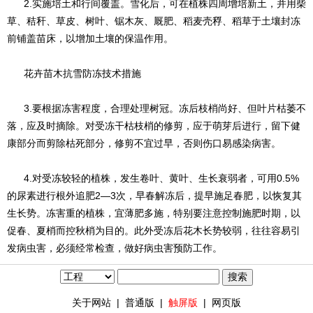
2.实施培土和行间覆盖。雪化后，可在植株四周增培新土，并用柴
草、秸秆、草皮、树叶、锯木灰、厩肥、稻麦壳稃、稻草于土壤封冻
前铺盖苗床，以增加土壤的保温作用。
花卉苗木抗雪防冻技术措施
3.要根据冻害程度，合理处理树冠。冻后枝梢尚好、但叶片枯萎不
落，应及时摘除。对受冻干枯枝梢的修剪，应于萌芽后进行，留下健
康部分而剪除枯死部分，修剪不宜过早，否则伤口易感染病害。
4.对受冻较轻的植株，发生卷叶、黄叶、生长衰弱者，可用0.5%
的尿素进行根外追肥2—3次，早春解冻后，提早施足春肥，以恢复其
生长势。冻害重的植株，宜薄肥多施，特别要注意控制施肥时期，以
促春、夏梢而控秋梢为目的。此外受冻后花木长势较弱，往往容易引
发病虫害，必须经常检查，做好病虫害预防工作。
关于网站
|
普通版
|
触屏版
|
网页版