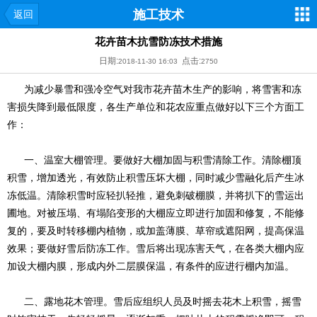
施工技术
返回
花卉苗木抗雪防冻技术措施
日期:
点击:
2018-11-30 16:03
2750
为减少暴雪和强冷空气对我市花卉苗木生产的影响，将雪害和冻
害损失降到最低限度，各生产单位和花农应重点做好以下三个方面工
作：
一、温室大棚管理。要做好大棚加固与积雪清除工作。清除棚顶
积雪，增加透光，有效防止积雪压坏大棚，同时减少雪融化后产生冰
冻低温。清除积雪时应轻扒轻推，避免刺破棚膜，并将扒下的雪运出
圃地。对被压塌、有塌陷变形的大棚应立即进行加固和修复，不能修
复的，要及时转移棚内植物，或加盖薄膜、草帘或遮阳网，提高保温
效果；要做好雪后防冻工作。雪后将出现冻害天气，在各类大棚内应
加设大棚内膜，形成内外二层膜保温，有条件的应进行棚内加温。
二、露地花木管理。雪后应组织人员及时摇去花木上积雪，摇雪