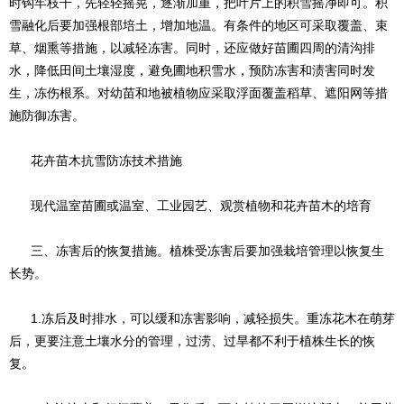
时钩牢枝干，先轻轻摇晃，逐渐加重，把叶片上的积雪摇净即可。积
雪融化后要加强根部培土，增加地温。有条件的地区可采取覆盖、束
草、烟熏等措施，以减轻冻害。同时，还应做好苗圃四周的清沟排
水，降低田间土壤湿度，避免圃地积雪水，预防冻害和渍害同时发
生，冻伤根系。对幼苗和地被植物应采取浮面覆盖稻草、遮阳网等措
施防御冻害。
花卉苗木抗雪防冻技术措施
现代温室苗圃或温室、工业园艺、观赏植物和花卉苗木的培育
三、冻害后的恢复措施。植株受冻害后要加强栽培管理以恢复生
长势。
1.冻后及时排水，可以缓和冻害影响，减轻损失。重冻花木在萌芽
后，更要注意土壤水分的管理，过涝、过旱都不利于植株生长的恢
复。