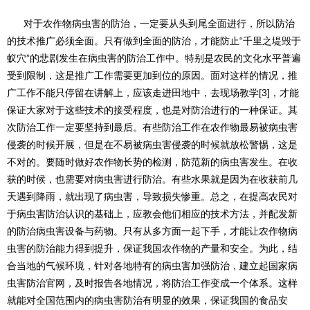
对于农作物病虫害的防治，一定要从头到尾全面进行，所以防治
的技术推广必须全面。只有做到全面的防治，才能防止“千里之堤毁于
蚁穴”的悲剧发生在病虫害的防治工作中。特别是农民的文化水平普遍
受到限制，这是推广工作需要更加到位的原因。面对这样的情况，推
广工作不能只停留在讲解上，应该走进田地中，去现场教学[3]，才能
保证大家对于这些技术的接受程度，也是对防治进行的一种保证。其
次防治工作一定要坚持到最后。有些防治工作在农作物最易被病虫害
侵袭的时候开展，但是在不易被病虫害侵袭的时候就放松警惕，这是
不对的。要随时做好农作物长势的检测，防范新的病虫害发生。在收
获的时候，也需要对病虫害进行防治。有些水果就是因为在收获前几
天遇到降雨，就出现了病虫害，导致损失惨重。总之，在提高农民对
于病虫害防治认识的基础上，应教会他们相应的技术方法，并配发新
的防治病虫害设备与药物。只有从多方面一起下手，才能让农作物病
虫害的防治能力得到提升，保证我国农作物的产量和安全。为此，结
合当地的气候环境，针对各地特有的病虫害加强防治，建立起国家病
虫害防治官网，及时报告各地情况，将防治工作变成一个体系。这样
就能对全国范围内的病虫害防治有明显的效果，保证我国的食品安