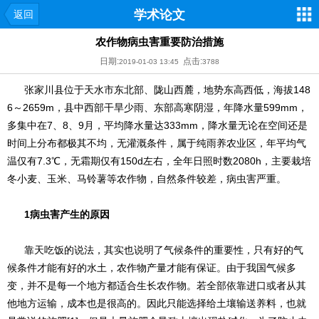
学术论文
返回
农作物病虫害重要防治措施
日期:
点击:
2019-01-03 13:45
3788
张家川县位于天水市东北部、陇山西麓，地势东高西低，海拔148
6～2659m，县中西部干旱少雨、东部高寒阴湿，年降水量599mm，
多集中在7、8、9月，平均降水量达333mm，降水量无论在空间还是
时间上分布都极其不均，无灌溉条件，属于纯雨养农业区，年平均气
温仅有7.3℃，无霜期仅有150d左右，全年日照时数2080h，主要栽培
冬小麦、玉米、马铃薯等农作物，自然条件较差，病虫害严重。
1病虫害产生的原因
靠天吃饭的说法，其实也说明了气候条件的重要性，只有好的气
候条件才能有好的水土，农作物产量才能有保证。由于我国气候多
变，并不是每一个地方都适合生长农作物。若全部依靠进口或者从其
他地方运输，成本也是很高的。因此只能选择给土壤输送养料，也就