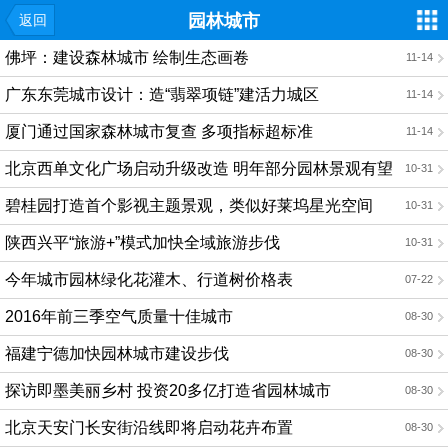
园林城市
返回
佛坪：建设森林城市 绘制生态画卷
11-14
广东东莞城市设计：造“翡翠项链”建活力城区
11-14
厦门通过国家森林城市复查 多项指标超标准
11-14
北京西单文化广场启动升级改造 明年部分园林景观有望
10-31
亮相
碧桂园打造首个影视主题景观，类似好莱坞星光空间
10-31
陕西兴平“旅游+”模式加快全域旅游步伐
10-31
今年城市园林绿化花灌木、行道树价格表
07-22
2016年前三季空气质量十佳城市
08-30
福建宁德加快园林城市建设步伐
08-30
探访即墨美丽乡村 投资20多亿打造省园林城市
08-30
北京天安门长安街沿线即将启动花卉布置
08-30