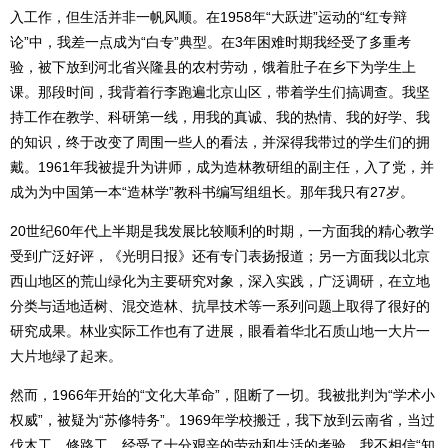
入工作，但生活并非一帆风顺。在1958年“大跃进”运动的“红专辩
论”中，我差一点成为“白专”典型。在3年困难时期我经受了多重考
验，被下放到河北省兴隆县的农村劳动，饿着肚子在乡下为学生上
课。那段时间，我背着行李跑遍北京山区，带着学生们搞调查。我坚
持工作在教学、科研第一线，用我的真诚、我的热情、我的好学、我
的知识，终于改变了周围一些人的看法，并深得我带过的学生们的拥
戴。1961年我被提升为讲师，成为造林教研组的副主任，入了党，并
成为为中国第一本“造林学”教科书编写组组长。那年我只有27岁。
20世纪60年代上半期是我发展比较顺利的时期，一方面我的精心教学
受到广泛好评，《光明日报》还有专门表扬报道；另一方面我以北京
西山地区的荒山绿化为主要研究对象，深入实践，广泛调研，在立地
分类与适地适树、混交造林、抗旱技术等一系列问题上取得了很好的
研究成果。林业实际工作也有了进展，眼看着华北石质山地一大片一
大片地绿了起来。
然而，1966年开始的“文化大革命”，阻断了一切。我被批判为“学术小
权威”，被疑为“苏修特务”。1969年学校搬迁，我下放到云南省，当过
伐木工、修路工，经受了十分艰辛的劳动和生活的考验。我不相信“知