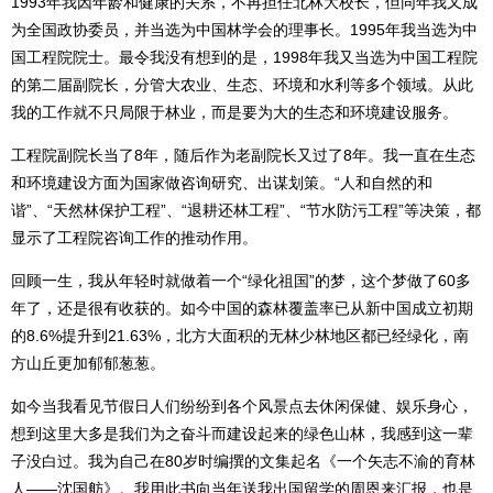
1993年我因年龄和健康的关系，不再担任北林大校长，但同年我又成
为全国政协委员，并当选为中国林学会的理事长。1995年我当选为中
国工程院院士。最令我没有想到的是，1998年我又当选为中国工程院
的第二届副院长，分管大农业、生态、环境和水利等多个领域。从此
我的工作就不只局限于林业，而是要为大的生态和环境建设服务。
工程院副院长当了8年，随后作为老副院长又过了8年。我一直在生态
和环境建设方面为国家做咨询研究、出谋划策。“人和自然的和
谐”、“天然林保护工程”、“退耕还林工程”、“节水防污工程”等决策，都
显示了工程院咨询工作的推动作用。
回顾一生，我从年轻时就做着一个“绿化祖国”的梦，这个梦做了60多
年了，还是很有收获的。如今中国的森林覆盖率已从新中国成立初期
的8.6%提升到21.63%，北方大面积的无林少林地区都已经绿化，南
方山丘更加郁郁葱葱。
如今当我看见节假日人们纷纷到各个风景点去休闲保健、娱乐身心，
想到这里大多是我们为之奋斗而建设起来的绿色山林，我感到这一辈
子没白过。我为自己在80岁时编撰的文集起名《一个矢志不渝的育林
人——沈国舫》。我用此书向当年送我出国留学的周恩来汇报，也是