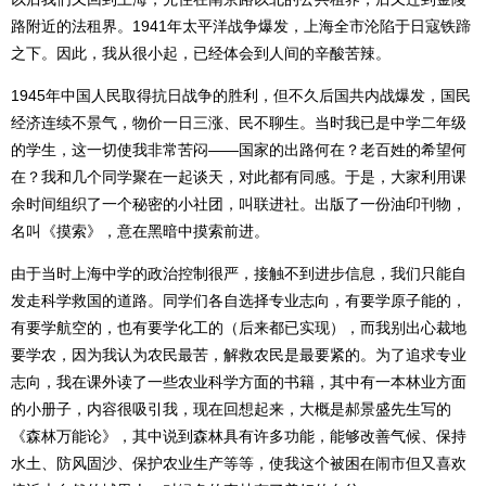
路附近的法租界。1941年太平洋战争爆发，上海全市沦陷于日寇铁蹄
之下。因此，我从很小起，已经体会到人间的辛酸苦辣。
1945年中国人民取得抗日战争的胜利，但不久后国共内战爆发，国民
经济连续不景气，物价一日三涨、民不聊生。当时我已是中学二年级
的学生，这一切使我非常苦闷——国家的出路何在？老百姓的希望何
在？我和几个同学聚在一起谈天，对此都有同感。于是，大家利用课
余时间组织了一个秘密的小社团，叫联进社。出版了一份油印刊物，
名叫《摸索》，意在黑暗中摸索前进。
由于当时上海中学的政治控制很严，接触不到进步信息，我们只能自
发走科学救国的道路。同学们各自选择专业志向，有要学原子能的，
有要学航空的，也有要学化工的（后来都已实现），而我别出心裁地
要学农，因为我认为农民最苦，解救农民是最要紧的。为了追求专业
志向，我在课外读了一些农业科学方面的书籍，其中有一本林业方面
的小册子，内容很吸引我，现在回想起来，大概是郝景盛先生写的
《森林万能论》，其中说到森林具有许多功能，能够改善气候、保持
水土、防风固沙、保护农业生产等等，使我这个被困在闹市但又喜欢