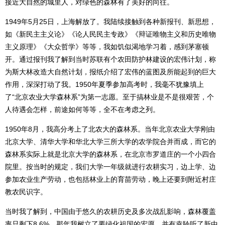
接近大自然的城里人，对绿色的森林有了美好的向往。
1949年5月25日，上海解放了。我陆续接触到各种新报刊、新思想，
如《新民主主义论》《论人民民主专政》《辩证唯物主义和历史唯物
主义原理》《大众哲学》等等，我如饥似渴地学习着，感到茅塞顿
开。通过报刊我了解到当时苏联有个农田防护林建设的宏伟计划，称
为斯大林改造大自然计划，报纸介绍了宏伟的蓝图及所能起到的巨大
作用，深深打动了我。1950年夏季参加高考时，我毫不犹豫填上
了“北京农业大学森林系”为第一志愿。至于搞林业是不是很艰苦，个
人待遇会怎样，前途如何等等，全不在考虑之列。
1950年8月，我高分考上了北农大的森林系。当年北京农业大学刚由
北京大学、清华大学和华北大学三所大学的农学院合并而成，而它的
森林系实际上就是北京大学的森林系，在北京市罗道庄的一个小四合
院里。按当时的规定，我们大学一年级就进行农耕实习，边上学、边
参加农业生产劳动，也包括林业上的育苗劳动，晚上还要到附近村庄
教农民识字。
当时我了解到，中国由于悠久的农耕历史及多次战乱影响，森林覆盖
率只剩下8.6%。那年我树立了要绿化祖国的宏愿，并有幸聆听了新中