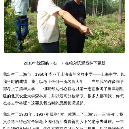
2010年沈国舫（右一）在哈尔滨观察林下更新
我出生于上海市，1950年毕业于上海市的名牌中学——上海中学。以
我当时的成绩，我可以考上任何一所名牌大学——当年我的许多同学
都考上了清华大学——但我却别出心裁地以第一志愿报考了当年刚组
建的北京农业大学森林系，并以最高分被录取。很多人都问我，你怎
么会去学林呢？这要从我当时的思想状况说起。
我出生于1933年，1937年我刚4岁，就遇上了上海“八一三”事变，我
父亲迫不得已将全家老小送回浙江省嘉善县乡下的老家去逃难。一年
以后我们又回到上海，先住在南京路以北的公共租界，后又迁到金陵