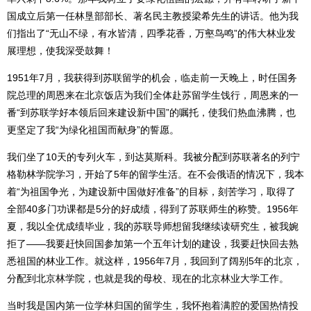
国成立后第一任林垦部部长、著名民主教授梁希先生的讲话。他为我
们指出了“无山不绿，有水皆清，四季花香，万壑鸟鸣”的伟大林业发
展理想，使我深受鼓舞！
1951年7月，我获得到苏联留学的机会，临走前一天晚上，时任国务
院总理的周恩来在北京饭店为我们全体赴苏留学生饯行，周恩来的一
番“到苏联学好本领后回来建设新中国”的嘱托，使我们热血沸腾，也
更坚定了我“为绿化祖国而献身”的誓愿。
我们坐了10天的专列火车，到达莫斯科。我被分配到苏联著名的列宁
格勒林学院学习，开始了5年的留学生活。在不会俄语的情况下，我本
着“为祖国争光，为建设新中国做好准备”的目标，刻苦学习，取得了
全部40多门功课都是5分的好成绩，得到了苏联师生的称赞。1956年
夏，我以全优成绩毕业，我的苏联导师想留我继续读研究生，被我婉
拒了——我要赶快回国参加第一个五年计划的建设，我要赶快回去熟
悉祖国的林业工作。就这样，1956年7月，我回到了阔别5年的北京，
分配到北京林学院，也就是我的母校、现在的北京林业大学工作。
当时我是国内第一位学林归国的留学生，我怀抱着满腔的爱国热情投