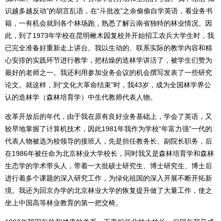
识越多越反动”的胡言乱语，在“斗批改”之余偷偷自学英语，看业务书
籍，一有机会就到各个林场跑，熟悉了解云南省独特的林业情况。因
此，到了1973年学校在昆明楸木园复校并开始招工农兵大学生时，我
已完全准备好重新走上讲台。我以生动的、联系实际的教学内容和精
心安排的实践环节进行教学，把枯燥的造林学讲活了，被学生们赞为
最好的老师之一。我还利用参加业务会议的机会撰写发表了一些研究
论文。就这样，到“文化大革命结束”时，我43岁，成为全国林学界公
认的造林学（森林培育学）中生代教师代表人物。
改革开放后的年代，由于我在原有良好业务基础上，学会了英语，又
较早地掌握了计算机技术，因此1981年我作为学校“年富力强”一代的
代表人物被选为校领导的接班人，先是担任教务长、副院长职务，后
在1986年被任命为北京林业大学校长，同时我又是森林培育学和森林
生态学的学术带头人，带着一大批硕士研究生、博士研究生、博士后
进行着多个课题的深入研究工作，为绿化祖国的深入开展不断开拓新
境。我还为回京办学的北京林业大学的恢复提升做了大量工作，使之
坐上中国高等林业教育的第一把交椅。