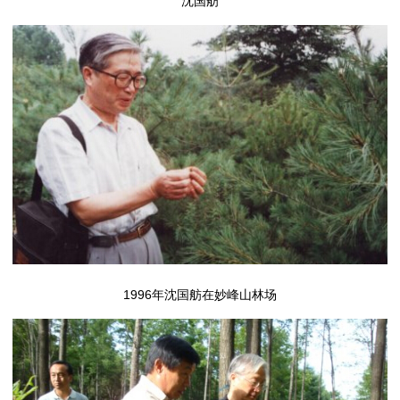
沈国舫
1996年沈国舫在妙峰山林场