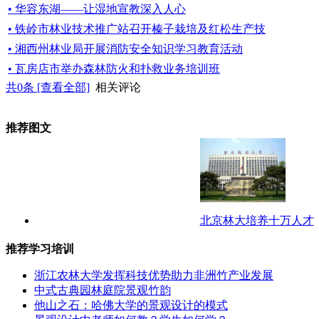
• 华容东湖——让湿地宣教深入人心
• 铁岭市林业技术推广站召开榛子栽培及红松生产技
• 湘西州林业局开展消防安全知识学习教育活动
• 瓦房店市举办森林防火和扑救业务培训班
共
0
条 [查看全部]
相关评论
推荐图文
北京林大培养十万人才
推荐学习培训
浙江农林大学发挥科技优势助力非洲竹产业发展
中式古典园林庭院景观竹韵
他山之石：哈佛大学的景观设计的模式