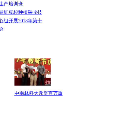
全生产培训班
开展红豆杉种植采收技
心组开展2018年第十
会
中南林科大斥资百万重