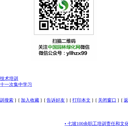
技术培训
第十一次集中学习
训搜索
] [
加入收藏
] [
告诉好友
] [
打印本文
] [
关闭窗口
] [
• 七坡100余职工培训责任和文