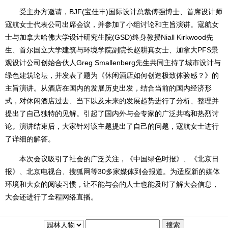
受主办方邀请，BJF(宝佳丰)国际设计总裁傅强博士、首席设计师
寇航女士代表公司出席会议，并参加了小组讨论和主旨演讲。寇航女
士与加拿大哈佛大学设计研究生院(GSD)终身教授Niall Kirkwood先
生、首尔国立大学建筑与环境学院副院长赵耕真女士、加拿大PFS景
观设计公司创始合伙人Greg Smallenberg先生共同主持了城市设计与
绿色建筑论坛，并发表了题为《休闲酒店如何创造极致体验感？》的
主旨演讲。从酒店在国内的发展历史出发，结合当前的国内经济形
式，对休闲酒店过去、当下以及未来的发展趋势进行了分析、整理并
提出了自己独特的见解。引起了国内外与会专家的广泛共鸣和热烈讨
论。演讲结束后，大家针对该主题提出了自己的问题，寇航女士进行
了详细的解答。
本次会议吸引了社会的广泛关注，《中国绿色时报》、《北京日
报》、北京电视台、搜狐网等30多家媒体到会报道。为适应新的媒体
环境和大众的阅读习惯，让不能与会的人士也能及时了解大会信息，
大会还进行了全程网络直播。