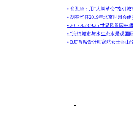
• 俞孔坚：用“大脚革命”指引
• 胡春华任2019年北京世园会
• 2017.9.23-9.25 世界风景
• “海绵城市与水生态水景观国
• BJF首席设计师寇航女士香山