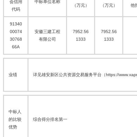
会信用
中标单位名称
（万元）
（万元）
他
代码
91340
00074
安徽三建工程
7952.56
7952.56
30768
有限公司
1333
1333
66A
业绩
详见雄安新区公共资源交易服务平台（https://www.xap
中标人
的比较
综合得分排名第一
优势