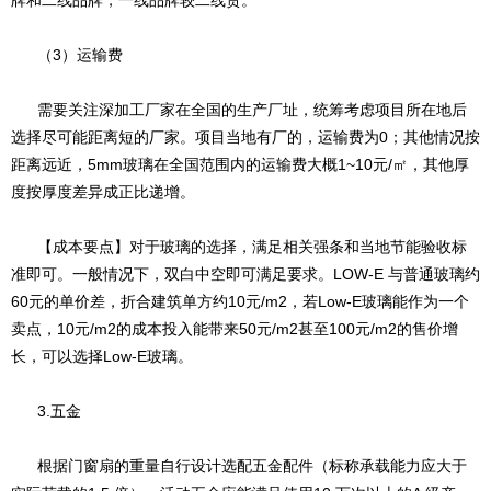
牌和二线品牌，一线品牌较二线贵。
（3）运输费
需要关注深加工厂家在全国的生产厂址，统筹考虑项目所在地后
选择尽可能距离短的厂家。项目当地有厂的，运输费为0；其他情况按
距离远近，5mm玻璃在全国范围内的运输费大概1~10元/㎡，其他厚
度按厚度差异成正比递增。
【成本要点】对于玻璃的选择，满足相关强条和当地节能验收标
准即可。一般情况下，双白中空即可满足要求。LOW-E 与普通玻璃约
60元的单价差，折合建筑单方约10元/m2，若Low-E玻璃能作为一个
卖点，10元/m2的成本投入能带来50元/m2甚至100元/m2的售价增
长，可以选择Low-E玻璃。
3.五金
根据门窗扇的重量自行设计选配五金配件（标称承载能力应大于