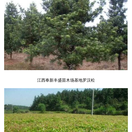
江西奉新丰盛苗木场基地罗汉松